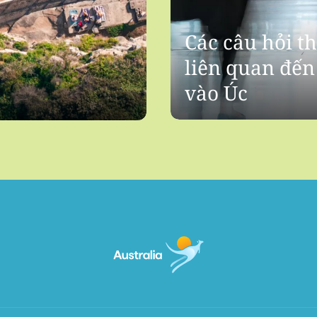
Các câu hỏi t
liên quan đến
vào Úc