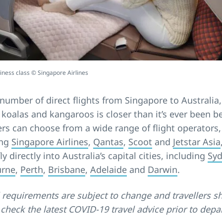
iness class © Singapore Airlines
number of direct flights from Singapore to Australia,
 koalas and kangaroos is closer than it’s ever been b
ers can choose from a wide range of flight operators,
ing
Singapore Airlines
,
Qantas
,
Scoot
and
Jetstar Asia
ly directly into Australia’s capital cities, including
Sy
urne
,
Perth
,
Brisbane
,
Adelaide
and
Darwin
.
 requirements are subject to change and travellers s
check the latest COVID-19 travel advice prior to depa