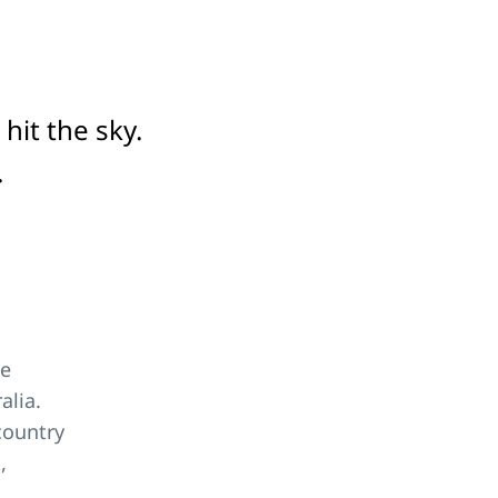
hit the sky.
.
he
alia.
country
,