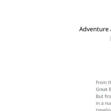
Adventure a
From th
Great B
But fir
in a nu
timelin