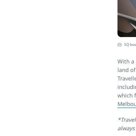
SQ bus
With a 
land of
Travell
includ
which f
Melbo
*Travel
always 