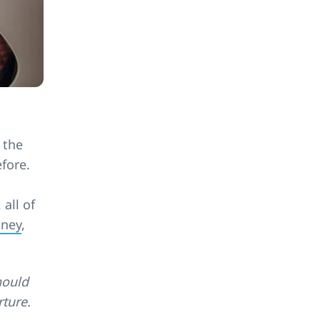
 the
efore.
, all of
dney
,
hould
rture.