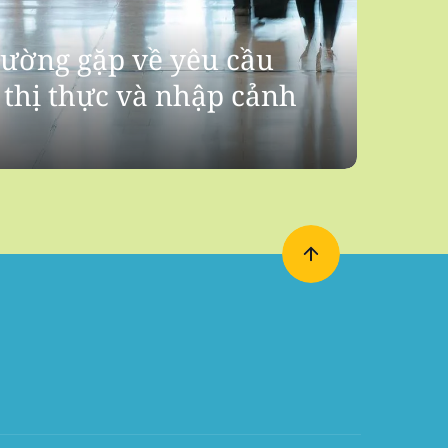
hường gặp về yêu cầu
 thị thực và nhập cảnh