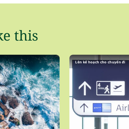
ke this
Lên kế hoạch cho chuyến đi