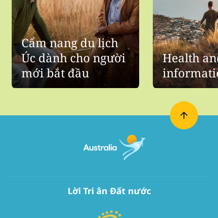
Cẩm nang du lịch
Úc dành cho người
Health an
mới bắt đầu
informati
Lời Tri ân Đất nước