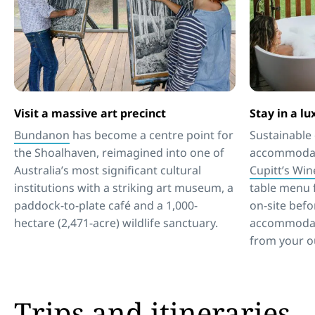
Visit a massive art precinct
Stay in a l
Bundanon
has become a centre point for
Sustainable
the Shoalhaven, reimagined into one of
accommodat
Australia’s most significant cultural
Cupitt’s Win
institutions with a striking art museum, a
table menu 
paddock-to-plate café and a 1,000-
on-site befo
hectare (2,471-acre) wildlife sanctuary.
accommodat
from your o
Trips and itineraries