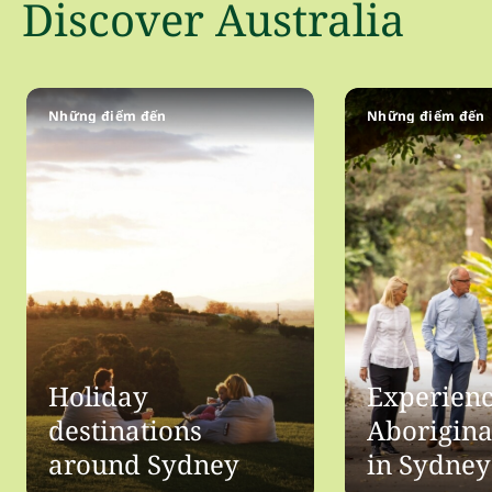
Discover Australia
Những điểm đến
Những điểm đến
Holiday
Experien
destinations
Aborigina
around Sydney
in Sydney