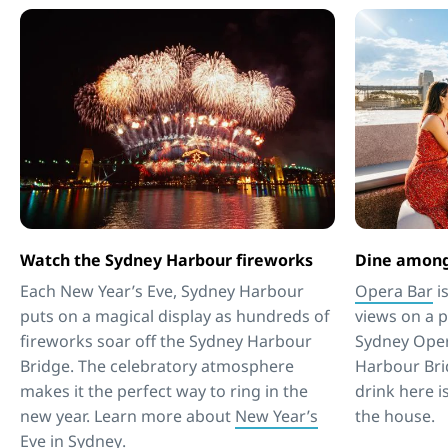
Watch the Sydney Harbour fireworks
Dine among
Each New Year’s Eve, Sydney Harbour
Opera Bar
i
puts on a magical display as hundreds of
views on a pl
fireworks soar off the Sydney Harbour
Sydney Ope
Bridge. The celebratory atmosphere
Harbour Bri
makes it the perfect way to ring in the
drink here i
new year. Learn more about
New Year’s
the house.
Eve in Sydney
.