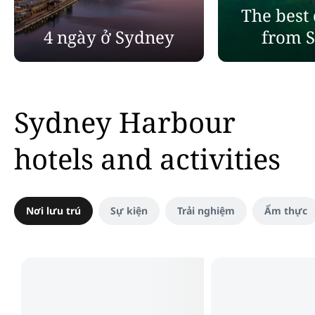
The best 
4 ngày ở Sydney
from 
Sydney Harbour
hotels and activities
Nơi lưu trú
Sự kiện
Trải nghiệm
Ẩm thực