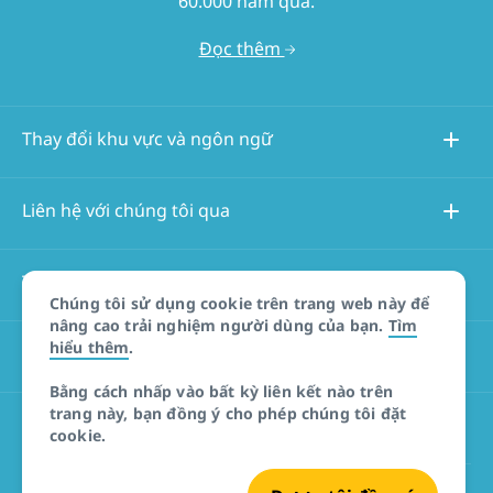
60.000 năm qua.
Đọc thêm
Thay đổi khu vực và ngôn ngữ
Liên hệ với chúng tôi qua
Thông tin về trang web này
Chúng tôi sử dụng cookie trên trang web này để
nâng cao trải nghiệm người dùng của bạn.
Tìm
hiểu thêm
.
Các trang web khác
Bằng cách nhấp vào bất kỳ liên kết nào trên
trang này, bạn đồng ý cho phép chúng tôi đặt
Tuyên bố miễn trừ trách nhiệm đối với sản phẩm
cookie.