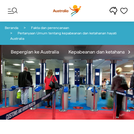
Lewati ke konten
Lewati ke navigasi footer
Beranda
Fakta dan perencanaan
Pertanyaan Umum tentang kepabeanan dan ketahanan hayati
Australia
Bepergian ke Australia
Kepabeanan dan ketahanan ha