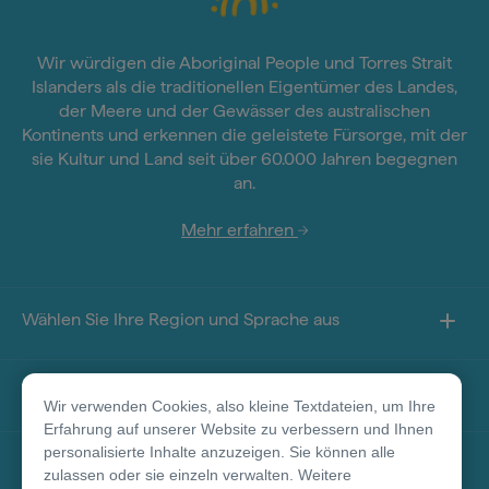
Wir würdigen die Aboriginal People und Torres Strait
Islanders als die traditionellen Eigentümer des Landes,
der Meere und der Gewässer des australischen
Kontinents und erkennen die geleistete Fürsorge, mit der
sie Kultur und Land seit über 60.000 Jahren begegnen
an.
Mehr erfahren
Wählen Sie Ihre Region und Sprache aus
Sie finden uns auf
Wir verwenden Cookies, also kleine Textdateien, um Ihre
Erfahrung auf unserer Website zu verbessern und Ihnen
personalisierte Inhalte anzuzeigen. Sie können alle
Über diese Seite
zulassen oder sie einzeln verwalten. Weitere