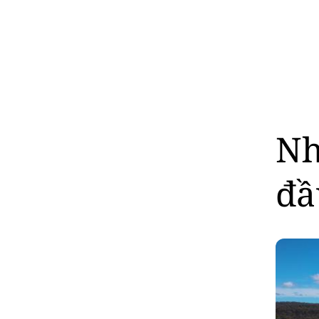
Nh
đầ