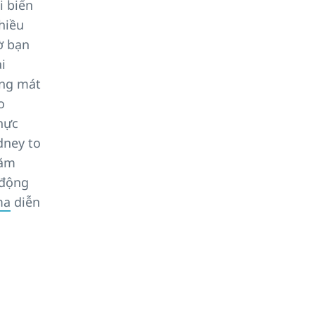
i biển
hiều
ờ bạn
i
ơng mát
o
thực
dney to
Năm
 động
ma
diễn