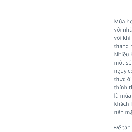
Mùa hè 
với nh
với kh
tháng 
Nhiều 
một s
nguy c
thức ở
thỉnh 
là mùa 
khách 
nên mặ
Để tận