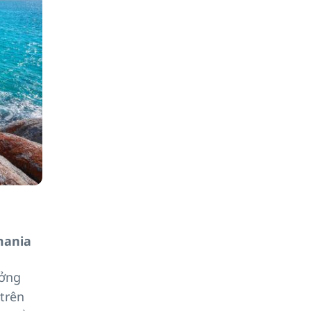
mania
ưởng
 trên