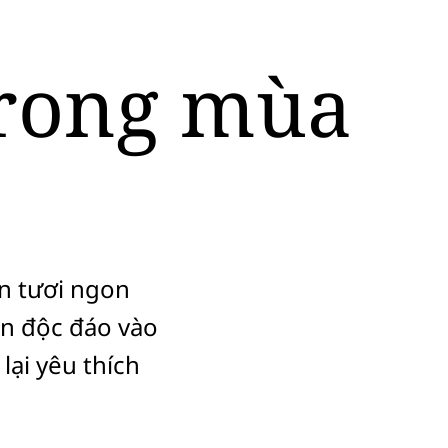
trong mùa
ản tươi ngon
ển độc đáo vào
lại yêu thích