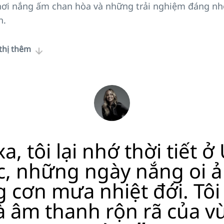
nơi nắng ấm chan hòa và những trải nghiệm đáng n
n.
thị thêm
xa, tôi lại nhớ thời tiết 
c, những ngày nắng oi ả
 cơn mưa nhiệt đới. Tôi
 âm thanh rộn rã của vù