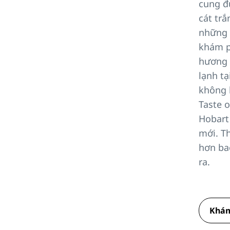
cung 
cát tr
những 
khám p
hương 
lạnh tạ
không k
Taste 
Hobart 
mới. T
hơn ba
ra.
Khám