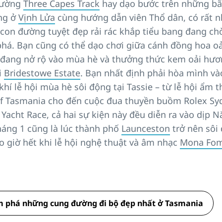
đường
Three Capes Track
hay dạo bước trên những bã
ắng ở
Vịnh Lửa
cùng hướng dẫn viên Thổ dân, có rất n
con đường tuyệt đẹp rải rác khắp tiểu bang đang ch
há. Bạn cũng có thể dạo chơi giữa cánh đồng hoa oả
đang nở rộ vào mùa hè và thưởng thức kem oải hư
i
Bridestowe Estate
. Bạn nhất định phải hòa mình và
hí lễ hội mùa hè sôi động tại Tassie – từ lễ hội ẩm 
of Tasmania cho đến cuộc đua thuyền buồm Rolex Sy
Yacht Race, cả hai sự kiện này đều diễn ra vào dịp 
háng 1 cũng là lúc thành phố
Launceston
trở nên sôi
o giờ hết khi lễ hội nghệ thuật và âm nhạc
Mona Fo
 phá những cung đường đi bộ đẹp nhất ở Tasmania