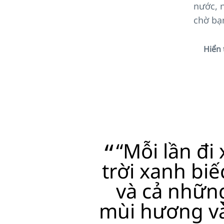
nước, 
chờ bạ
Hiển 
“Mỗi lần đi 
trời xanh biế
và cả những
mùi hương và