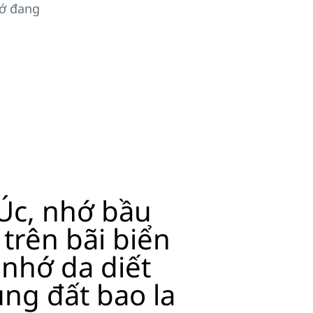
hớ đang
ở Úc, nhớ bầu
 trên bãi biển
 nhớ da diết
ng đất bao la