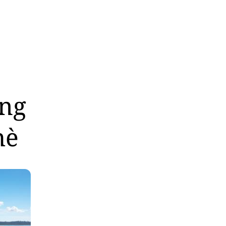
àng
hè