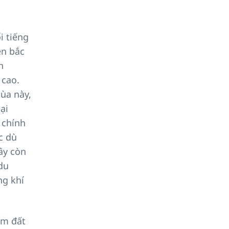
i tiếng
ền bắc
n
 cao.
ùa này,
ại
 chính
c dù
ây còn
 du
ng khí
am đất