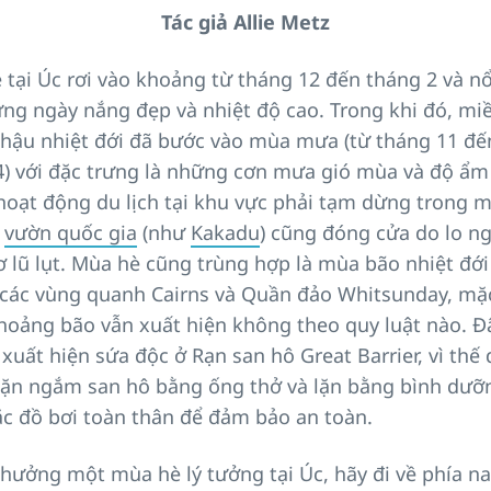
Tác giả Allie Metz
tại Úc rơi vào khoảng từ tháng 12 đến tháng 2 và nổ
ững ngày nắng đẹp và nhiệt độ cao. Trong khi đó, mi
í hậu nhiệt đới đã bước vào mùa mưa (từ tháng 11 đế
4) với đặc trưng là những cơn mưa gió mùa và độ ẩm
hoạt động du lịch tại khu vực phải tạm dừng trong m
ố
vườn quốc gia
(như
Kakadu
) cũng đóng cửa do lo ng
ơ lũ lụt. Mùa hè cũng trùng hợp là mùa bão nhiệt đới
 các vùng quanh Cairns và Quần đảo Whitsunday, mặ
thoảng bão vẫn xuất hiện không theo quy luật nào. Đ
xuất hiện sứa độc ở Rạn san hô Great Barrier, vì thế
lặn ngắm san hô bằng ống thở và lặn bằng bình dưỡ
c đồ bơi toàn thân để đảm bảo an toàn.
 hưởng một mùa hè lý tưởng tại Úc, hãy đi về phía n