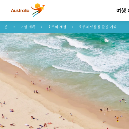
여행
콘텐트로 건너뛰기
꼬리말 내비게이션으로 건너뛰기
홈
여행 계획
호주의 계절
호주의 여름철 즐길 거리