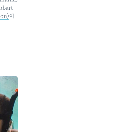
bart
on)
이