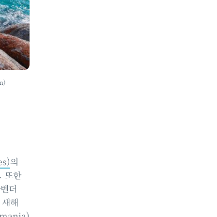
n)
s)
의
. 또한
라벤더
 새해
ania)