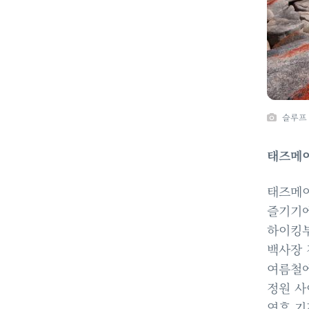
슬루프 
태즈메이
태즈메이
즐기기
하이킹
백사장 
여름철
정원 사
연휴 기