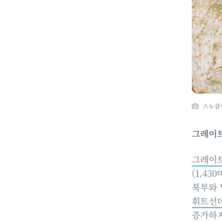
스노클
그레이
그레이트
(1,4
북부와 
휘트선
증가하지