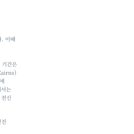
. 이때
이 기간은
irns)
즌에
)에서는
 전신
멋진