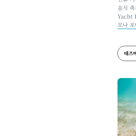
음식 축
Yach
모나 포마
태즈메