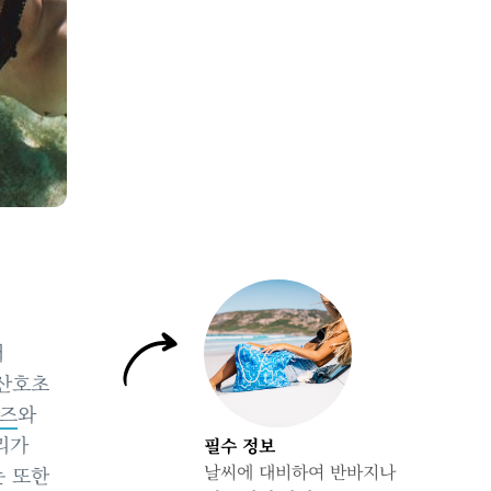
터
 산호초
즈
와
리가
필수 정보
날씨에 대비하여 반바지나
는 또한