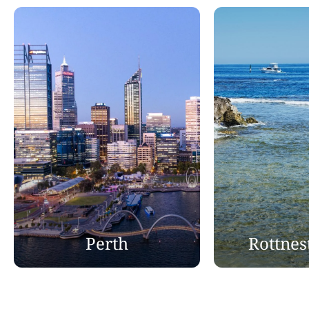
Perth
Rottnes