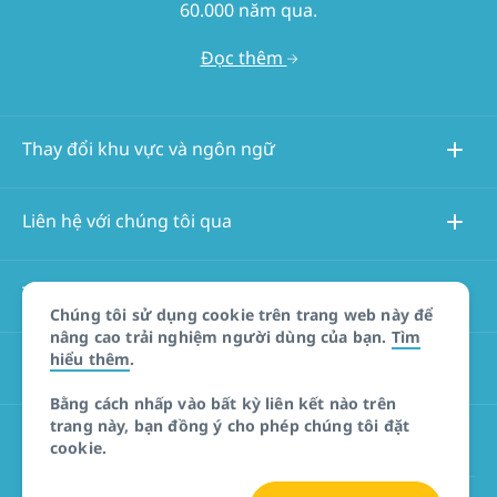
60.000 năm qua.
Đọc thêm
Thay đổi khu vực và ngôn ngữ
Liên hệ với chúng tôi qua
Thông tin về trang web này
Chúng tôi sử dụng cookie trên trang web này để
nâng cao trải nghiệm người dùng của bạn.
Tìm
hiểu thêm
.
Các trang web khác
Bằng cách nhấp vào bất kỳ liên kết nào trên
trang này, bạn đồng ý cho phép chúng tôi đặt
Tuyên bố miễn trừ trách nhiệm đối với sản phẩm
cookie.