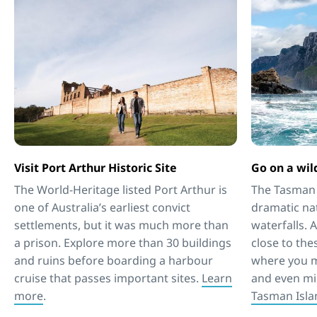
Visit Port Arthur Historic Site
Go on a wil
The World-Heritage listed Port Arthur is
The Tasman 
one of Australia’s earliest convict
dramatic nat
settlements, but it was much more than
waterfalls. 
a prison. Explore more than 30 buildings
close to the
and ruins before boarding a harbour
where you m
cruise that passes important sites.
Learn
and even mi
more
.
Tasman Isla