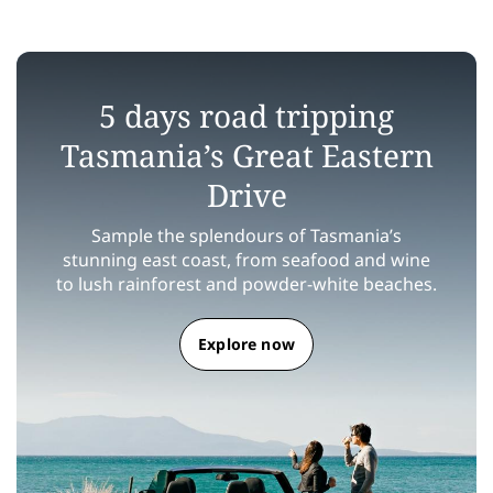
5 days road tripping
Tasmania’s Great Eastern
Drive
Sample the splendours of Tasmania’s
stunning east coast, from seafood and wine
to lush rainforest and powder-white beaches.
Explore now