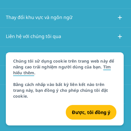
Thay đổi khu vực và ngôn ngữ
Liên hệ với chúng tôi qua
Thông tin về trang web này
Chúng tôi sử dụng cookie trên trang web này để
nâng cao trải nghiệm người dùng của bạn.
Tìm
hiểu thêm
.
Các trang web khác
Bằng cách nhấp vào bất kỳ liên kết nào trên
trang này, bạn đồng ý cho phép chúng tôi đặt
Tuyên bố miễn trừ trách nhiệm đối với sản phẩm
cookie.
Được, tôi đồng ý
© Tourism Australia 2026