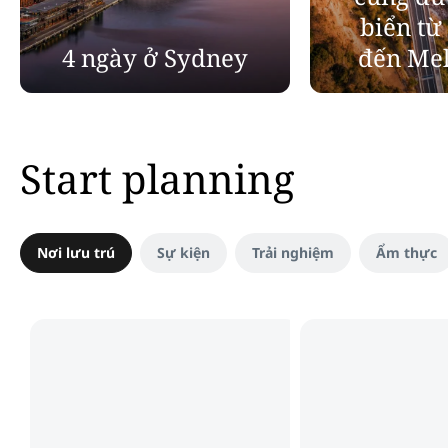
biển từ
4 ngày ở Sydney
đến Me
Start planning
Nơi lưu trú
Sự kiện
Trải nghiệm
Ẩm thực