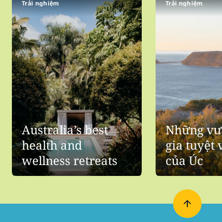
Trải nghiệm
Trải nghiệm
Australia’s best
Những vư
health and
gia tuyệt 
wellness retreats
của Úc