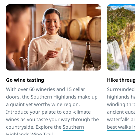
Go wine tasting
Hike throu
With over 60 wineries and 15 cellar
Surrounded 
doors, the Southern Highlands make up
highlands ha
a quaint yet worthy wine region.
winding thr
Introduce your palate to cool-climate
ancient euca
wines as you taste your way through the
waterfalls a
countryside. Explore the
Southern
best walks 
Highlands Wine Trail
.