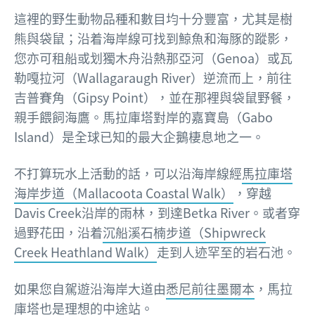
這裡的野生動物品種和數目均十分豐富，尤其是樹
熊與袋鼠；沿着海岸線可找到鯨魚和海豚的蹤影，
您亦可租船或划獨木舟沿熱那亞河（Genoa）或瓦
勒嘎拉河（Wallagaraugh River）逆流而上，前往
吉普賽角（Gipsy Point），並在那裡與袋鼠野餐，
親手餵飼海鷹。馬拉庫塔對岸的嘉寶島（Gabo
Island）是全球已知的最大企鵝棲息地之一。
不打算玩水上活動的話，可以沿海岸線經
馬拉庫塔
海岸步道（Mallacoota Coastal Walk）
，穿越
Davis Creek沿岸的雨林，到達Betka River。或者穿
過野花田，沿着
沉船溪石楠步道（Shipwreck
Creek Heathland Walk）
走到人迹罕至的岩石池。
如果您自駕遊沿海岸大道由
悉尼前往墨爾本
，馬拉
庫塔也是理想的中途站。