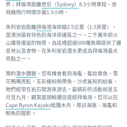
界；拜倫灣距離
悉尼（Sydney）
8.5小時車程，坐
飛機飛行時間亦需1.5小時。
朱利安岩距離
拜倫灣
海岸線2.5公里（1.5英里），
是澳洲最有特色的海洋保護區之一。二千萬年前火
山爆發遺留的物質，為這裡超過500種魚類提供了棲
息地以及食物，在朱利安岩潛水更成為拜倫灣最大
亮點之一。
預約
潛水體驗
，您有機會看到海龜、藍紋章魚、雪
花鴨嘴燕魟、五彩繽紛熱帶魚、沙虎鯊和豹紋鯊，
牠們經常在岩石間游來游去。最精彩的活動就是五
月至九月，觀賞座頭鯨遷徒遊經拜倫灣。您可以在
Cape Byron Kayaks
租獨木舟，尋訪海豚、海龜和
鯨魚的蹤影。