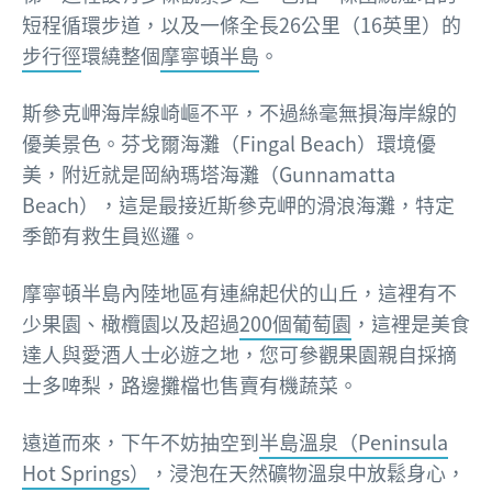
短程循環步道，以及一條全長26公里（16英里）的
步行徑
環繞整個
摩寧頓半島
。
斯參克岬海岸線崎嶇不平，不過絲毫無損海岸線的
優美景色。芬戈爾海灘（Fingal Beach）環境優
美，附近就是岡納瑪塔海灘（Gunnamatta
Beach），這是最接近斯參克岬的滑浪海灘，特定
季節有救生員巡邏。
摩寧頓半島內陸地區有連綿起伏的山丘，這裡有不
少果園、橄欖園以及超過
200個葡萄園
，這裡是美食
達人與愛酒人士必遊之地，您可參觀果園親自採摘
士多啤梨，路邊攤檔也售賣有機蔬菜。
遠道而來，下午不妨抽空到
半島溫泉（Peninsula
Hot Springs）
，浸泡在天然礦物溫泉中放鬆身心，