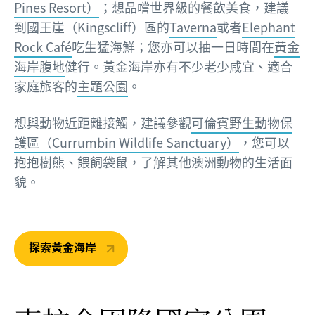
Pines Resort）
；想品嚐世界級的餐飲美食，建議
到國王崖（Kingscliff）區的
Taverna
或者
Elephant
Rock Café
吃生猛海鮮；您亦可以抽一日時間在
黃金
海岸腹地
健行。黃金海岸亦有不少老少咸宜、適合
家庭旅客的
主題公園
。
想與動物近距離接觸，建議參觀
可倫賓野生動物保
護區（Currumbin Wildlife Sanctuary）
，您可以
抱抱樹熊、餵飼袋鼠，了解其他澳洲動物的生活面
貌。
探索黃金海岸