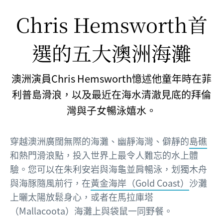
Chris Hemsworth首
選的五大澳洲海灘
澳洲演員Chris Hemsworth憶述他童年時在菲
利普島滑浪，以及最近在海水清澈見底的拜倫
灣與子女暢泳嬉水。
穿越澳洲廣闊無際的海灘、幽靜海灣、僻靜的
島礁
和熱門滑浪點，投入世界上最令人難忘的水上體
驗。您可以在朱利安岩與海龜並肩暢泳，划獨木舟
與海豚隨風前行，在
黃金海岸（Gold Coast）
沙灘
上曬太陽放鬆身心，或者在馬拉庫塔
（Mallacoota）海灘上與袋鼠一同野餐。