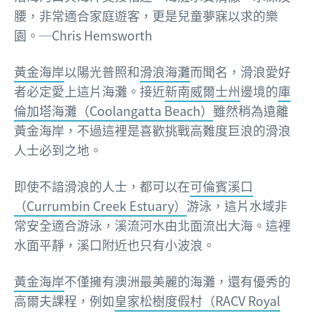
腰，非常適合家庭遊客，
更是兒童夢寐以求的樂
園。─Chris Hemsworth
黃金海岸
以陽光普照和
滑浪海灘
而聞名，滑浪愛好
者必定愛上這片海灘。接近
新南威爾士州
邊境的
庫
倫加塔海灘（Coolangatta Beach）
雖然稍為遠離
黃金海岸，不過這裡是喜歡挑戰高難度巨浪的滑浪
人士必到之地。
即使不諳滑浪的人士，都可以在
可倫賓溪口
（Currumbin Creek Estuary）
游泳，這片水域非
常安全適合游泳，溪流河水由北面流出大海。這裡
水面平靜，溪口附近也只有小波浪。
黃金海岸
不僅擁有澳洲最美麗的海灘，還有優秀的
高爾夫課程，例如
皇家松樹度假村（RACV Royal