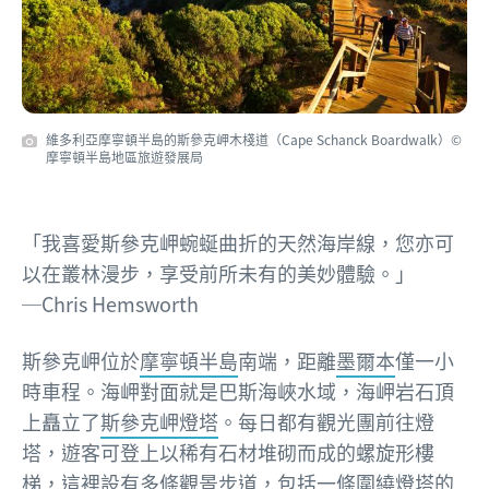
維多利亞摩寧頓半島的斯參克岬木棧道（Cape Schanck Boardwalk）©
摩寧頓半島地區旅遊發展局
「我喜愛斯參克岬蜿蜒曲折的天然海岸線，您亦可
以在叢林漫步，享受前所未有的美妙體驗。」
─Chris Hemsworth
斯參克岬位於
摩寧頓半島
南端，距離
墨爾本
僅一小
時車程。海岬對面就是巴斯海峽水域，海岬岩石頂
上矗立了
斯參克岬燈塔
。每日都有觀光團前往燈
塔，遊客可登上以稀有石材堆砌而成的螺旋形樓
梯，這裡設有多條觀景步道，包括一條圍繞燈塔的