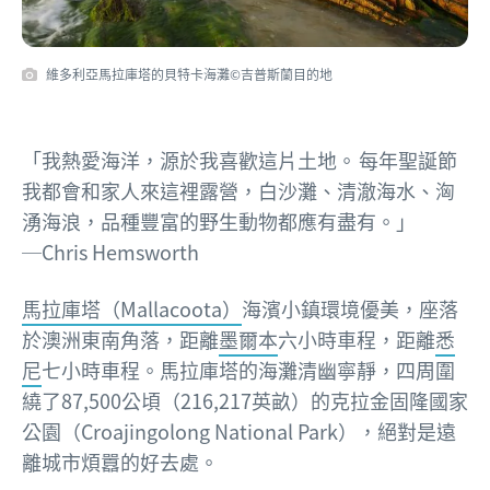
維多利亞馬拉庫塔的貝特卡海灘©吉普斯蘭目的地
「我熱愛海洋，源於我喜歡這片土地。
每年聖誕節
我都會和家人來這裡露營，白沙灘、清澈海水、洶
湧海浪，品種豐富的野生動物都應有盡有。」
─Chris Hemsworth
馬拉庫塔（Mallacoota）
海濱小鎮環境優美，座落
於澳洲東南角落，距離
墨爾本
六小時車程，距離
悉
尼
七小時車程。馬拉庫塔的海灘清幽寧靜，四周圍
繞了87,500公頃（216,217英畝）的克拉金固隆國家
公園（Croajingolong National Park），絕對是遠
離城市煩囂的好去處。