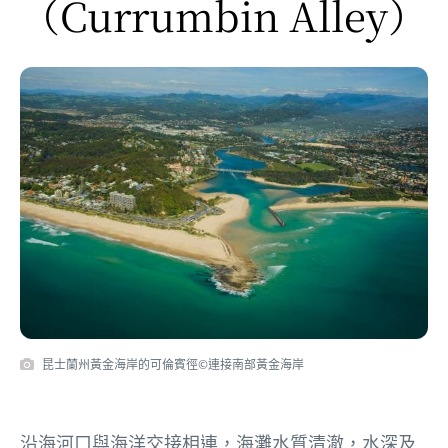
（Currumbin Alley）
昆士蘭州黃金海岸的可倫賓徑©連接南部黃金海岸
沿海河口與海洋交接相連，海灘水質清澈，水深及