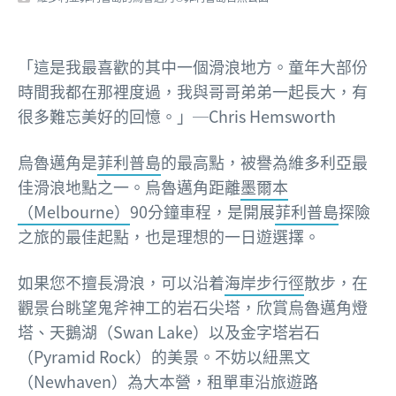
「這是我最喜歡的其中一個滑浪地方。童年大部份
時間我都在那裡度過，我與哥哥弟弟一起長大，有
很多難忘美好的回憶。」─Chris Hemsworth
烏魯邁角是
菲利普島
的最高點，被譽為維多利亞最
佳滑浪地點之一。烏魯邁角距離
墨爾本
（Melbourne）
90分鐘車程，是開展
菲利普島
探險
之旅的最佳起點，也是理想的一日遊選擇。
如果您不擅長滑浪，可以沿着
海岸步行徑
散步，在
觀景台眺望鬼斧神工的岩石尖塔，欣賞烏魯邁角燈
塔、天鵝湖（Swan Lake）以及金字塔岩石
（Pyramid Rock）的美景。不妨以紐黑文
（Newhaven）為大本營，租單車沿旅遊路