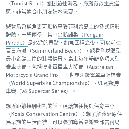
（Tourist Road）悠閒前往海灘，海灘有救生員巡
邏，非常適合小朋友嬉水玩耍。
遊覽烏魯邁角更可順道享受菲利普島上的各式精彩
體驗，一舉兩得。其中
企鵝歸巢（Penguin
Parade）
是必遊的景點，釣魚回程之後，可以前往
夏日海灘（Summerland Beach），觀看全球體型
最小企鵝上岸的壯觀情景。島上每年舉辧多項大型
賽車比賽，包括
澳洲電單車大獎賽（Australian
Motorcycle Grand Prix）
、世界超級電單車錦標賽
（World Superbike Championship）、V8超級房
車賽（V8 Supercar Series）。
想近距離接觸樹熊的話，建議前往
樹熊保育中心
（Koala Conservation Centre）
；想了解澳洲原住
民早期的生活面貌，可以參加導賞團遊覽
邱吉爾島