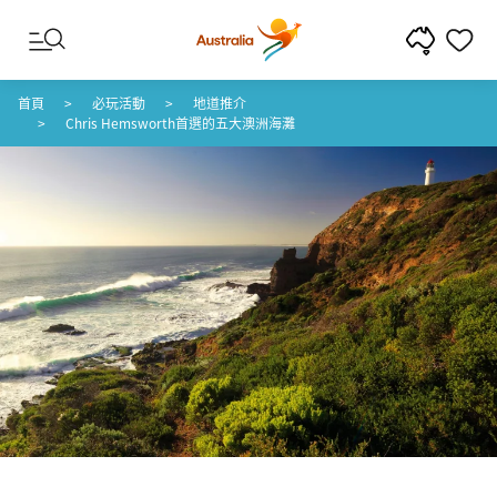
跳至內容
跳至頁尾導覽
首頁
必玩活動
地道推介
Chris Hemsworth首選的五大澳洲海灘