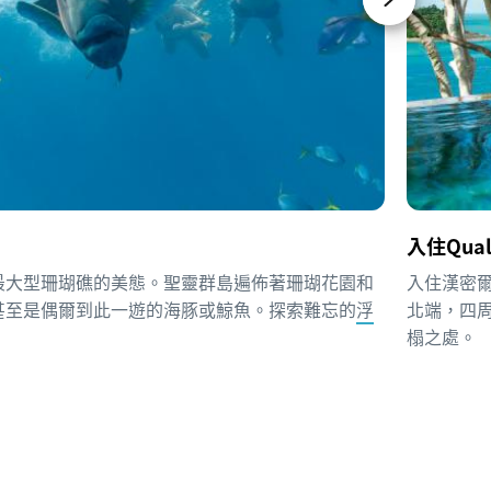
入住Qua
最大型珊瑚礁的美態。聖靈群島遍佈著珊瑚花園和
入住漢密
甚至是偶爾到此一遊的海豚或鯨魚。探索難忘的
浮
北端，四
榻之處。