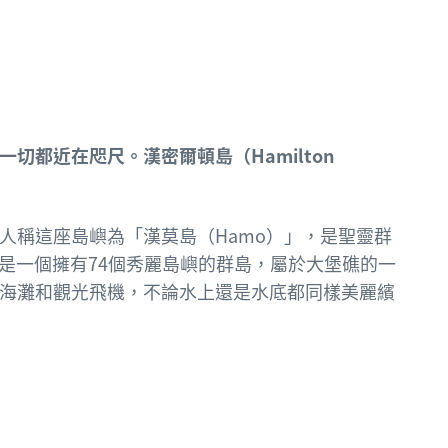
切都近在咫尺。漢密爾頓島（Hamilton
人稱這座島嶼為「漢莫島（Hamo）」，是聖靈群
群島則是一個擁有74個秀麗島嶼的群島，屬於大堡礁的一
海灘和觀光飛機，不論水上還是水底都同樣美麗繽