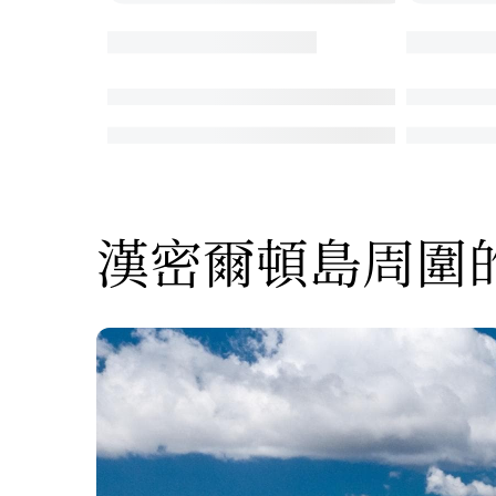
漢密爾頓島周圍