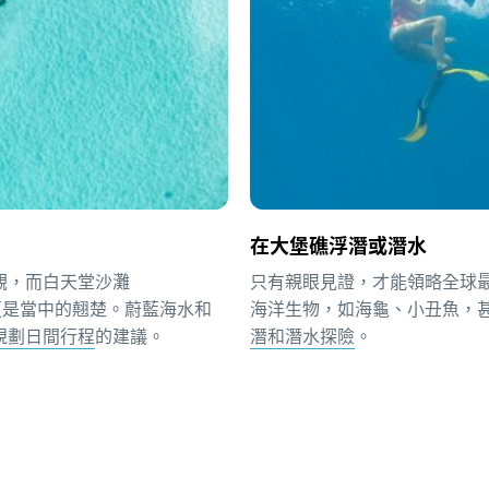
在大堡礁浮潛或潛水
觀，而白天堂沙灘
只有親眼見證，才能領略全球
eef）更是當中的翹楚。蔚藍海水和
海洋生物，如海龜、小丑魚，
規劃日間行程
的建議。
潛和潛水探險
。