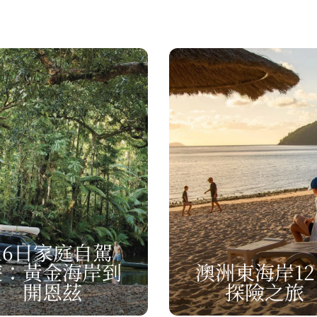
16日家庭自駕
遊：黃金海岸到
澳洲東海岸12
開恩茲
探險之旅