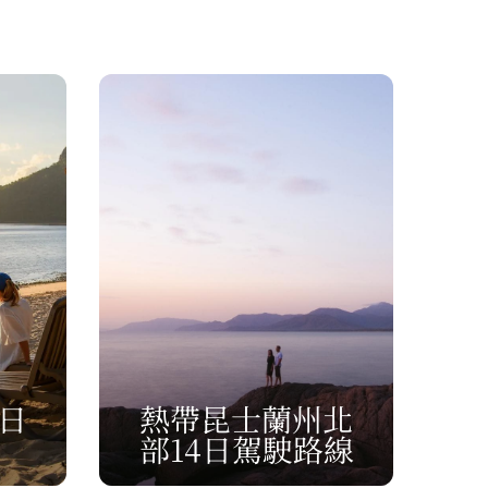
日
熱帶昆士蘭州北
部14日駕駛路線