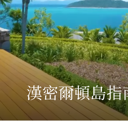
漢密爾頓島指