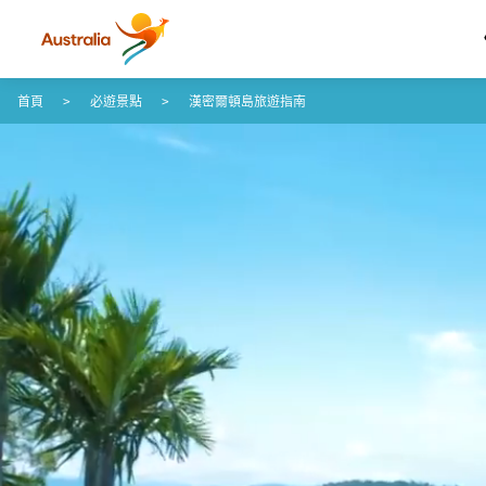
跳至內容
跳至頁尾導覽
首頁
必遊景點
漢密爾頓島旅遊指南