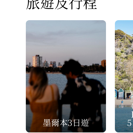
旅遊及行程
（
（
墨爾本3日遊