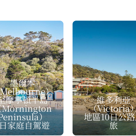
墨爾本
Melbourne）
至摩寧頓半島
維多利亞
Mornington
（Victoria
Peninsula）
地區10日公路
5日家庭自駕遊
旅