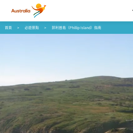
跳至內容
跳至頁尾導覽
首頁
必遊景點
菲利普島（Phillip Island）指南