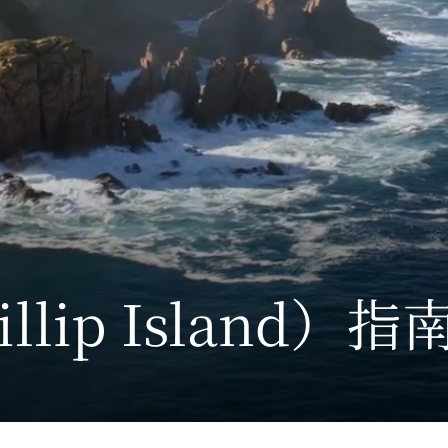
llip Island）
指