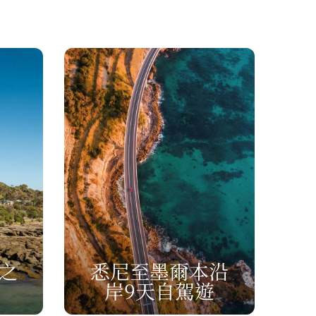
）
之
悉尼至墨爾本沿
岸9天自駕遊