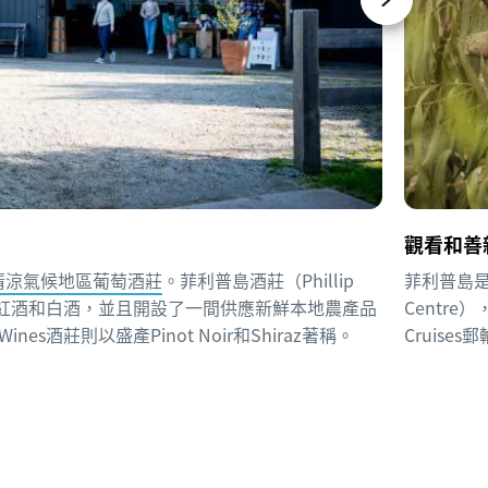
觀看和善
清涼氣候地區葡萄酒莊
。菲利普島酒莊（Phillip
菲利普島
各款醇厚紅酒和白酒，並且開設了一間供應新鮮本地農產品
Centre
ines酒莊則以盛產Pinot Noir和Shiraz著稱。
Cruis