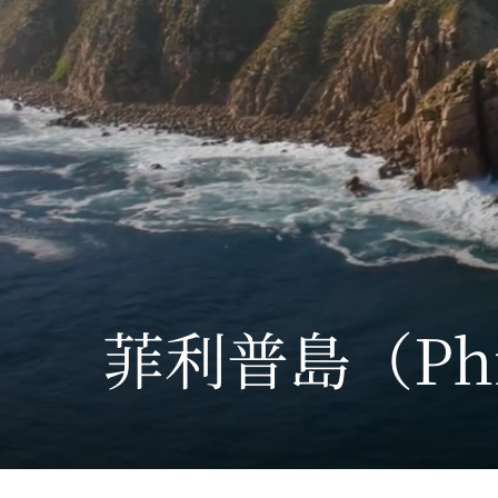
菲利普島
（Phi