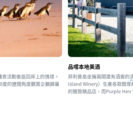
品嚐本地美酒
捕食活動後返回岸上的情境。
菲利普島坐擁兩間建有酒窖的
以180度的遼闊角度觀賞企鵝歸巢
Island Winery）生產
的雅致精品店，而Purple Hen W