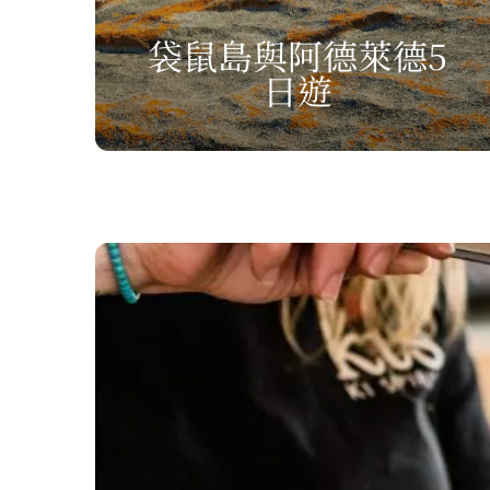
袋鼠島與阿德萊德5
日遊