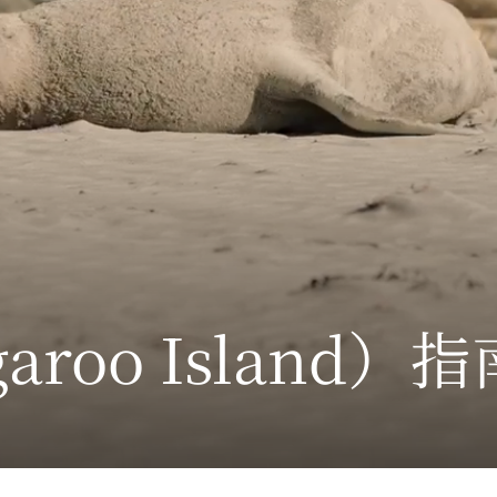
aroo Island）
指