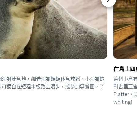
在島上四
洲海獅棲息地，細看海獅媽媽休息放鬆、小海獅嬉
這個小島
您可獨自在短程木板路上漫步，或參加導賞團，了
利古里亞蜜糖（
Platter
whiting