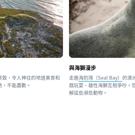
與海獅漫步
景致、令人神往的地道美食和
走進
海豹灣（Seal Bay）
的澳
地，不能盡數。
戲玩耍、雄性海獅互相爭吵。
解這些瀕危動物。