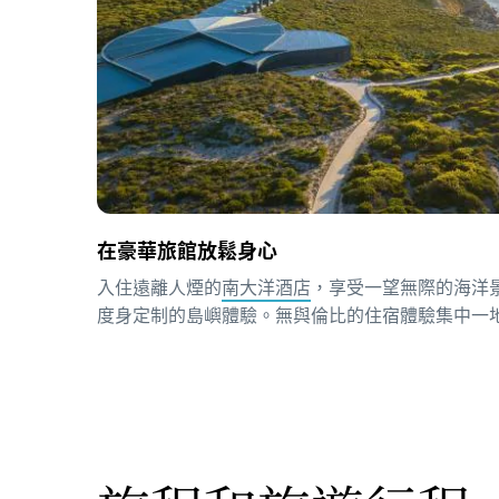
在豪華旅館放鬆身心
入住遠離人煙的
南大洋酒店
，享受一望無際的海洋
度身定制的島嶼體驗。無與倫比的住宿體驗集中一