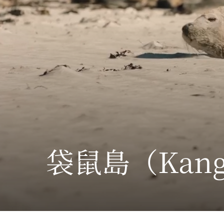
袋鼠島
（Kang