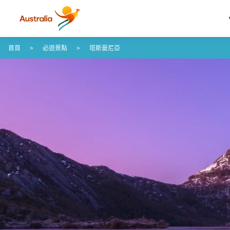
跳至內容
跳至頁尾導覽
首頁
必遊景點
塔斯曼尼亞