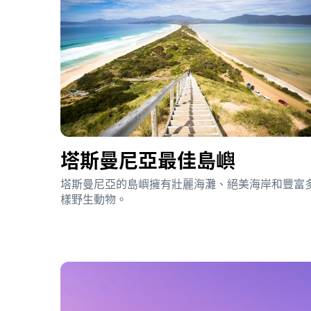
塔斯曼尼亞
最佳島嶼
塔斯曼尼亞的島嶼擁有壯麗海灘、絕美海岸和豐富
樣野生動物。