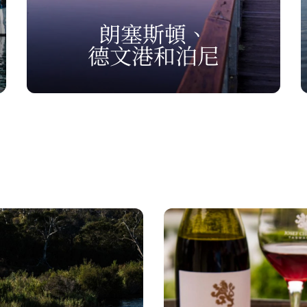
朗塞斯頓、
德文港和泊尼