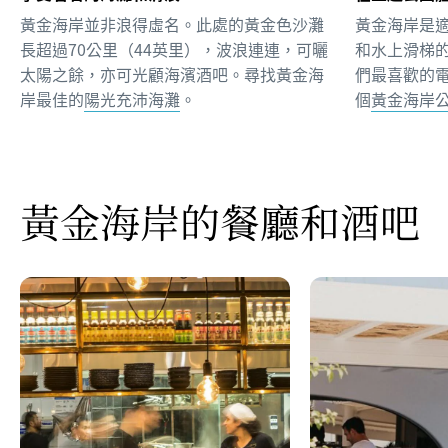
黃金海岸並非浪得虛名。此處的黃金色沙灘
黃金海岸是
長超過70公里（44英里），波浪連連，可曬
和水上滑梯
太陽之餘，亦可光顧海濱酒吧。尋找黃金海
們最喜歡的
岸最佳的
陽光充沛海灘
。
個
黃金海岸
黃金海岸的餐廳和酒吧