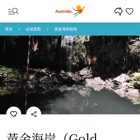
跳至內容
跳至頁尾導覽
首頁
必遊景點
黃金海岸指南
黃金海岸
（Gold