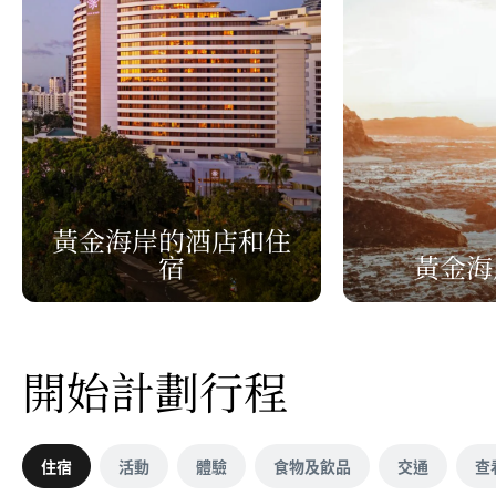
黃金海岸的酒店和住
宿
黃金海
開始計劃行程
住宿
活動
體驗
食物及飲品
交通
查