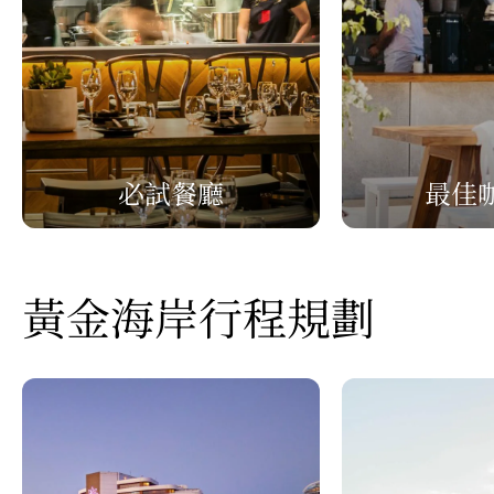
必試餐廳
最佳
黃金海岸行程規劃