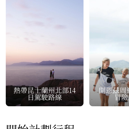
熱帶昆士蘭州北部14
開恩茲周
日駕駛路線
冒險