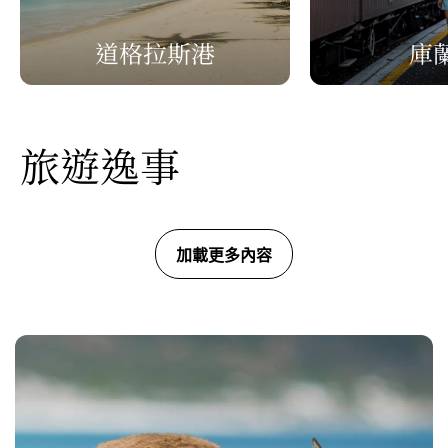
道格拉斯港
庫
旅遊逸事
加載更多內容