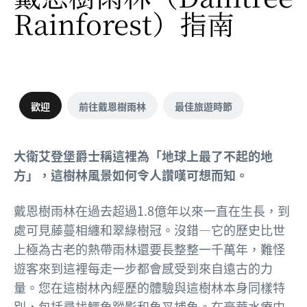
Rainforest）
指南
歡迎
前往戴恩樹雨林
最佳旅遊時節
大衛艾登堡爵士稱這裡為「地球上最了不起的地
方」，這樹林風景如何令人讚嘆可想而知。
戴恩樹雨林在過去超過1.8億年以來一直在生長，到
處可見藤蔓相纏和翠綠樹冠。沒錯—它的歷史比世
上極為古老的熱帶雨林還要長整整一千萬年，難怪
遊客來到這裡每走一步都會感受到來自遠古的力
量。您在這樹林內經歷的體驗與這樹林本身同樣特
別，包括尋找鱷魚蹤影和魚叉捕魚。在豪華水療中