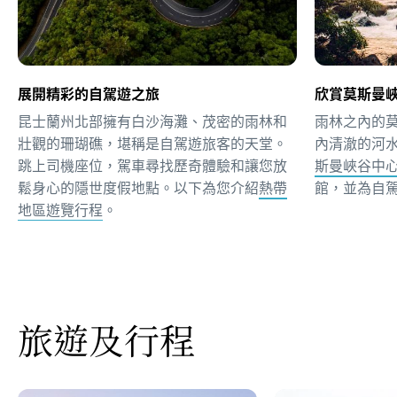
展開精彩的自駕遊之旅
欣賞莫斯曼
昆士蘭州北部擁有白沙海灘、茂密的雨林和
雨林之內的
壯觀的珊瑚礁，堪稱是自駕遊旅客的天堂。
內清澈的河
跳上司機座位，駕車尋找歷奇體驗和讓您放
斯曼峽谷中
鬆身心的隱世度假地點。以下為您介紹
熱帶
館，並為自
地區遊覽行程
。
旅遊及行程