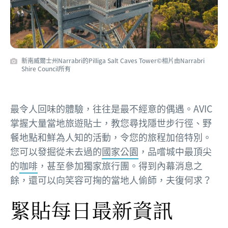
新南威爾士州Narrabri的Pilliga Salt Caves Tower©相片由Narrabri
Shire Council所有
最令人回味的體驗，往往是最不經意的偶遇。AVIC
掌握大量當地旅遊貼士，教您尋找隱世步行徑、野
餐地點和鮮為人知的活動，令您的旅程加倍特別。
您可以發掘從未去過的
國家公園
，品嚐城中最頂尖
的
咖啡
，甚至參加獨家旅行團。得到內幕消息之
餘，還可以向笑容可掬的當地人偷師，夫復何求？
緊貼每日最新資訊