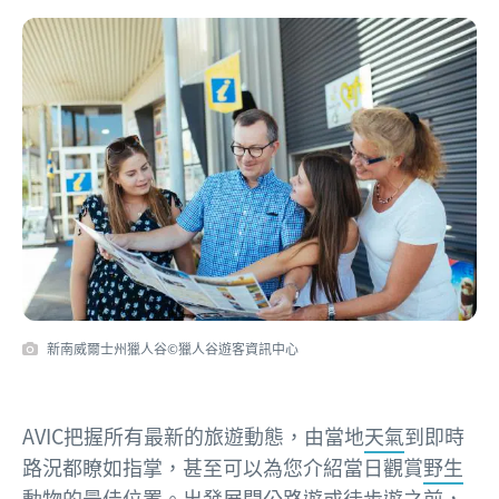
新南威爾士州獵人谷©獵人谷遊客資訊中心
AVIC把握所有最新的旅遊動態，由當地
天氣
到即時
路況都瞭如指掌，甚至可以為您介紹當日觀賞
野生
動物
的最佳位置。出發展開
公路遊
或徒步遊之前，