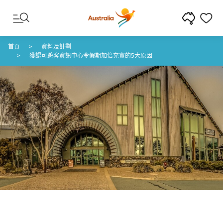
跳至內容
跳至頁尾導覽
首頁
資料及計劃
獲認可遊客資訊中心令假期加倍充實的5大原因