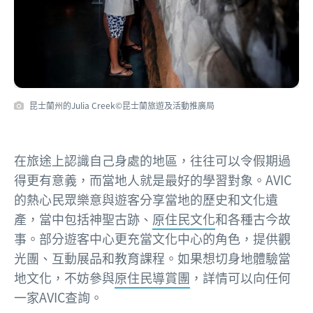
昆士蘭州的Julia Creek©昆士蘭旅遊及活動推廣局
在旅途上認識自己身處的地區，往往可以令假期過
得更有意義，而當地人就是最好的學習對象。AVIC
的熱心民眾樂意與遊客分享當地的歷史和文化遺
產，當中包括神聖古跡、
原住民文化
和各種古今故
事。部分遊客中心更充當文化中心的角色，提供觀
光團、互動展品和教育課程。如果想切身地體驗當
地文化，不妨參與
原住民導賞團
，詳情可以向任何
一家AVIC查詢。