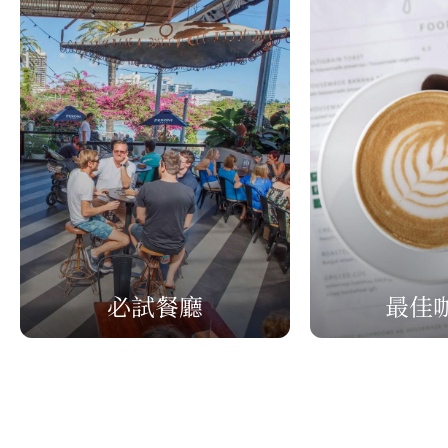
必試餐廳
最佳