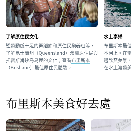
了解原住民文化
水上享樂
透過動感十足的舞蹈節和原住民樂器班等，
布里斯本最
了解昆士蘭州（Queensland）澳洲原住民與
本河上。在
托雷斯海峽島島民的文化；查看
布里斯本
邊欣賞美景
（Brisbane）最佳原住民體驗
。
在水上渡過
布里斯本美食好去處