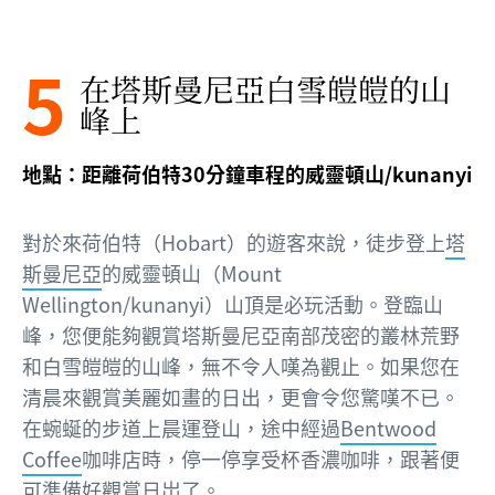
5
在塔斯曼尼亞白雪皚皚的山
峰上
地點：距離荷伯特30分鐘車程的威靈頓山/kunanyi
對於來荷伯特（Hobart）的遊客來說，徒步登上
塔
斯曼尼亞
的威靈頓山（Mount
Wellington/kunanyi）山頂是必玩活動。登臨山
峰，您便能夠觀賞塔斯曼尼亞南部茂密的叢林荒野
和白雪皚皚的山峰，無不令人嘆為觀止。如果您在
清晨來觀賞美麗如畫的日出，更會令您驚嘆不已。
在蜿蜒的步道上晨運登山，途中經過
Bentwood
Coffee
咖啡店時，停一停享受杯香濃咖啡，跟著便
可準備好觀賞日岀了。