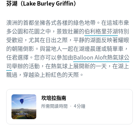
芬湖（Lake Burley Griffin）
澳洲的首都坐擁各式各樣的綠色地帶。在這城市衆
多公園和花園之中，景致壯麗的
伯利格里芬湖
特別
受歡迎，尤其在日出之際，平靜的湖面反映著耀眼
的朝陽倒影。與當地人一起在湖邊晨運或騎單車，
任君選擇。您亦可以參加由
Balloon Aloft熱氣球公
司
舉辦的活動，在熱氣球上展開新的一天，在湖上
飄過，穿越染上粉紅色的天際。
坎培拉指南
所需閱讀時間 • 4分鐘