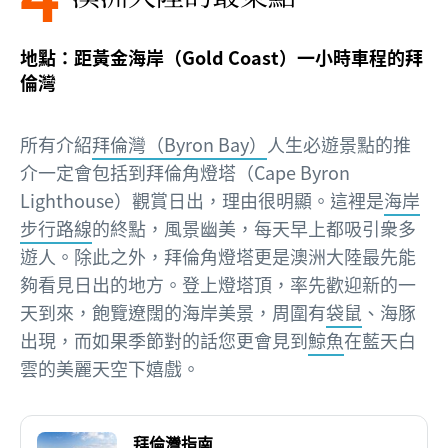
地點：距黃金海岸（Gold Coast）一小時車程的拜
倫灣
所有介紹
拜倫灣（Byron Bay）
人生必遊景點的推
介一定會包括到拜倫角燈塔（Cape Byron
Lighthouse）觀賞日出，理由很明顯。這裡是
海岸
步行路線
的終點，風景幽美，每天早上都吸引衆多
遊人。除此之外，拜倫角燈塔更是澳洲大陸最先能
夠看見日出的地方。登上燈塔頂，率先歡迎新的一
天到來，飽覽遼闊的海岸美景，周圍有
袋鼠
、海豚
出現，而如果季節對的話您更會見到
鯨魚
在藍天白
雲的美麗天空下嬉戲。
拜倫灣指南