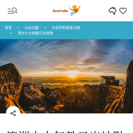
跳至內容
跳至頁尾導覽
首頁
必玩活動
大自然和國家公園
澳洲十大無敵日出地點