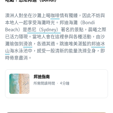
澳洲人對坐在沙灘上喝
咖啡
情有獨鍾，因此不妨與
本地人一起享受海灘時光。邦迪海灘（Bondi
Beach）是
悉尼（Sydney）
著名的景點，晨曦之際
已活力隱現。當地人會在這裡參與各種活動，由沙
灘瑜伽到
滑浪
，各適其適。跳進唯美湛藍的
邦迪冰
山
海水泳池中，感受一股清新的能量洗滌全身，即
時倦意盡消。
邦迪指南
所需閱讀時間 • 4分鐘