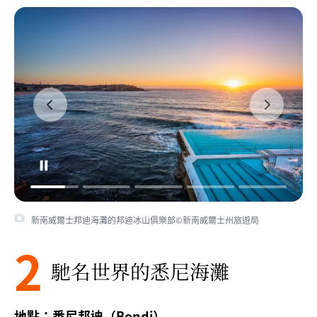
新南威爾士邦迪海灘的邦迪冰山俱樂部©新南威爾士州旅遊局
2
馳名世界的悉尼海灘
地點：悉尼邦迪（Bondi）