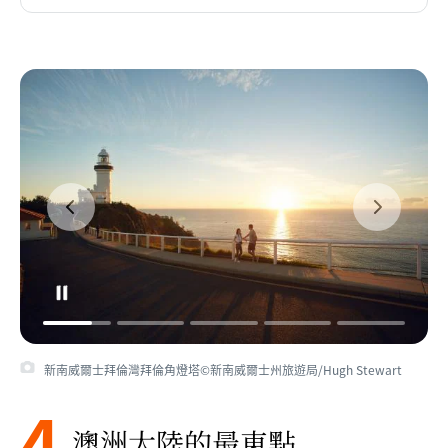
新南威爾士拜倫灣拜倫角燈塔©新南威爾士州旅遊局/Hugh Stewart
4
澳洲大陸的最東點