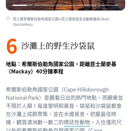
昆士蘭希爾斯伯勒角國家公園©昆士蘭旅遊及活動推廣局/Matt
Glastonbury
6
沙灘上的野生沙袋鼠
地點：希爾斯伯勒角國家公園，距離昆士蘭麥基
（Mackay）40分鐘車程
希爾斯伯勒角國家公園（Cape Hillsborough
National Park）是觀看日出的熱門地點，而觀衆並
不限於人類！每逢黎明和黃昏，袋鼠和沙袋鼠都會
在沙灘上成群聚集，並在水邊覓食。把握最佳時
機，觀賞澳洲數一數二的
標誌性動物
。入住僅咫尺
以外的
希爾斯伯勒角自然遊客公園（Cape