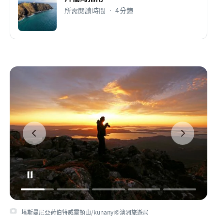
所需閱讀時間 • 4分鐘
塔斯曼尼亞荷伯特威靈頓山/kunanyi©澳洲旅遊局