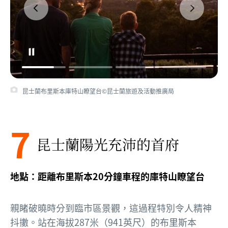
昆士蘭布里斯本庫特山瞭望台©昆士蘭旅遊及活動推廣局
7
昆士蘭陽光充沛的首府
地點：距離布里斯本20分鐘車程的庫特山瞭望台
親睹破曉時分到臨市區景觀，這過程特別令人精神
抖擻。站在海拔287米（941英尺）的布里斯本