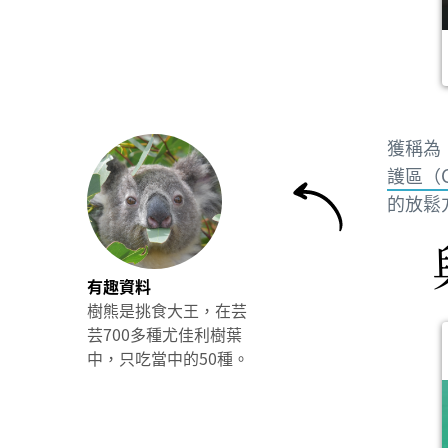
獲稱為
護區（Cur
的放鬆
有趣資料
樹熊是挑食大王，在芸
芸700多種尤佳利樹葉
中，只吃當中的50種。