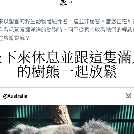
感。
來以驚喜的野生動物體驗聞名，這並非秘密。當您正在計
看看毛茸茸懶洋洋的動物時，何不從家中收看牠們的輕鬆
些旅遊靈感？
坐下來休息並跟這隻滿
的樹熊一起放鬆
@Australia