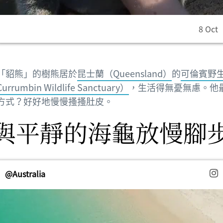
8 Oct
「貂熊」的樹熊居於
昆士蘭（Queensland）
的
可倫賓野
rumbin Wildlife Sanctuary）
，生活得無憂無慮。他
方式？好好地慢慢搔搔肚皮。
與平靜的海龜放慢腳
@Australia