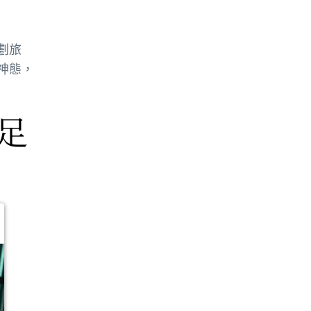
劃旅
神態，
足