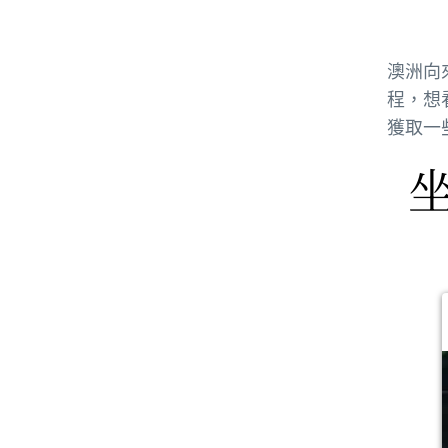
澳洲向
程，想
獲取一