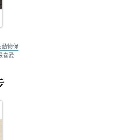
生動物保
最喜愛
步