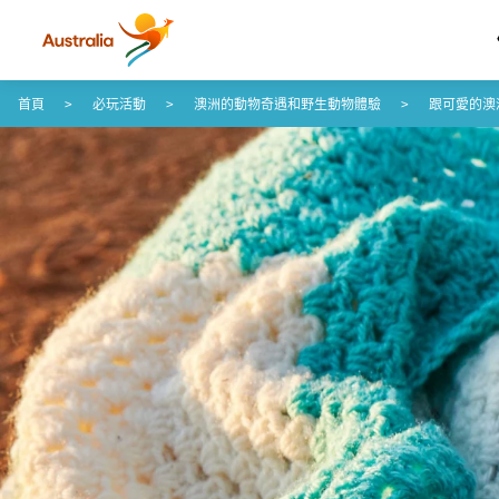
跳至內容
跳至頁尾導覽
首頁
必玩活動
澳洲的動物奇遇和野生動物體驗
跟可愛的澳