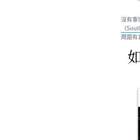
沒有事
（South
周圍有