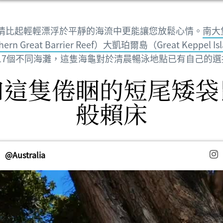
情比起輕輕漂浮於平靜的海流中更能讓您放鬆心情。
南大
ern Great Barrier Reef）
大凱珀爾島（Great Keppel Is
17個不同海灘，這隻海龜對於清晨暢泳地點已有自己的選
如這隻倦睏的短尾矮袋
般賴床
@Australia