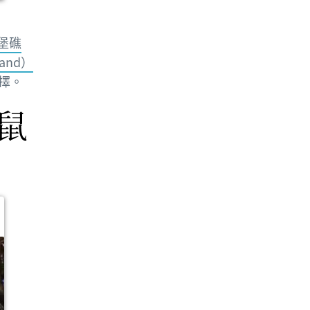
堡礁
land）
擇。
鼠