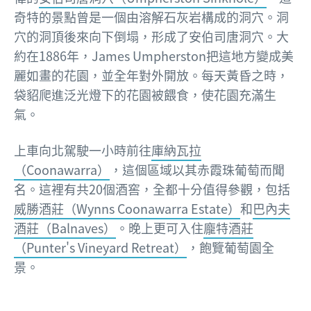
奇特的景點曾是一個由溶解石灰岩構成的洞穴。洞
穴的洞頂後來向下倒塌，形成了安伯司唐洞穴。大
約在1886年，James Umpherston把這地方變成美
麗如畫的花園，並全年對外開放。每天黃昏之時，
袋貂爬進泛光燈下的花園被餵食，使花園充滿生
氣。
上車向北駕駛一小時前往
庫納瓦拉
（Coonawarra）
，這個區域以其赤霞珠葡萄而聞
名。這裡有共20個酒窖，全都十分值得參觀，包括
威勝酒莊（Wynns Coonawarra Estate）
和
巴內夫
酒莊（Balnaves）
。晚上更可入住
龐特酒莊
（Punter's Vineyard Retreat）
，飽覽葡萄園全
景。