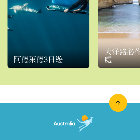
大洋路必
阿德萊德3日遊
處