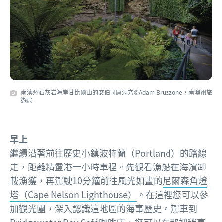
南澳州石灰岩海岸甘比爾山的安伯司唐洞穴©Adam Bruzzone，南澳州旅
遊局
早上
繼續沿著前往歷史小鎮波特蘭（Portland）的路線
走，距離精靈港一小時車程。先觀看漁船在海濱卸
載漁獲，再駕駛10分鐘前往風光如畫的
尼爾森角燈
塔（Cape Nelson Lighthouse）
。在這裡您可以參
加觀光團，深入認識這地區的海事歷史。駕車到