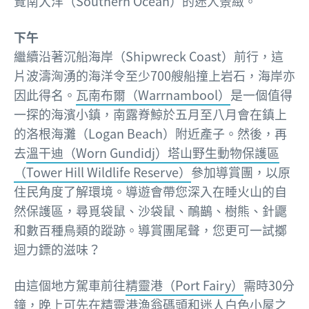
覽南大洋（Southern Ocean）的迷人景緻。
下午
繼續沿著沉船海岸（Shipwreck Coast）前行，這
片波濤洶湧的海洋令至少700艘船撞上岩石，海岸亦
因此得名。
瓦南布爾（Warrnambool）
是一個值得
一探的海濱小鎮，南露脊鯨於五月至八月會在鎮上
的洛根海灘（Logan Beach）附近產子。然後，再
去
溫干迪（Worn Gundidj）塔山野生動物保護區
（Tower Hill Wildlife Reserve）
參加導賞團，以原
住民角度了解環境。導遊會帶您深入在睡火山的自
然保護區，尋覓袋鼠、沙袋鼠、鴯鶓、樹熊、針鼴
和數百種鳥類的蹤跡。導賞團尾聲，您更可一試擲
迴力鏢的滋味？
由這個地方駕車前往
精靈港（Port Fairy）
需時30分
鐘，晚上可先在精靈港漁翁碼頭和迷人白色小屋之