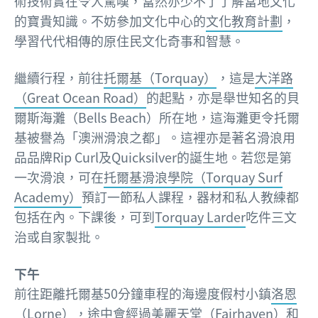
術技術實在令人驚嘆，當然亦少不了了解當地文化
的寶貴知識。不妨參加文化中心的
文化教育計劃
，
學習代代相傳的原住民文化奇事和智慧。
繼續行程，前往
托爾基（Torquay）
，這是
大洋路
（Great Ocean Road）
的起點，亦是舉世知名的貝
爾斯海灘（Bells Beach）所在地，這海灘更令托爾
基被譽為「澳洲滑浪之都」。這裡亦是著名滑浪用
品品牌Rip Curl及Quicksilver的誕生地。若您是第
一次滑浪，可在
托爾基滑浪學院（Torquay Surf
Academy）
預訂一節私人課程，器材和私人教練都
包括在內。下課後，可到
Torquay Larder
吃件三文
治或自家製批。
下午
前往距離托爾基50分鐘車程的海邊度假村小鎮
洛恩
（Lorne）
，途中會經過美麗天堂（Fairhaven）和