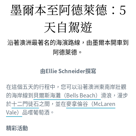
墨爾本至阿德萊德：5
天自駕遊
沿著澳洲最著名的海濱路線，由墨爾本開車到
阿德萊德。
由Ellie Schneider撰寫
在這個五天的行程中，您可以沿著澳洲東南岸壯觀
的海岸線到
貝爾斯海灘（Bells Beach）
滑浪，漫步
於
十二門徒石
之間，並在
麥拿倫谷（McLaren
Vale）
品嚐葡萄酒。
精彩活動