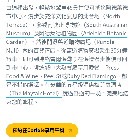
由這裡出發，輕鬆地駕車45分鐘便可抵達
阿德萊德
市中心。漫步於充滿文化氣息的北台地（North
Terrace），參觀
南澳州博物館（South Australian
Museum）
及
阿德萊德植物園（Adelaide Botanic
Garden）
，然後閒逛藍道購物廣場（Rundle
Mall）內的百貨商店。從藍道購物廣場乘坐35分鐘
電車，即可到達
格雷爾海灘
；在海邊漫步後便可回
到市中心，挑選城中大熱餐廳享用晚餐。
Press
Food & Wine
、
Peel St
或
Ruby Red Flamingo
，都
是不錯的選擇。在豪華的五星級酒店
梅菲爾酒店
（The Mayfair Hotel）
度過舒適的一晚，完美地結
束您的旅程。
預約在Coriole享用午餐