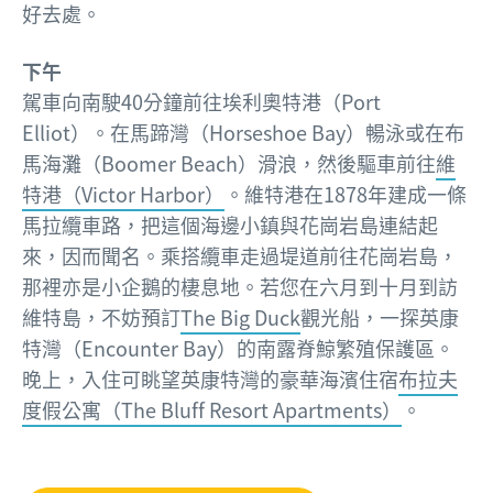
好去處。
下午
駕車向南駛40分鐘前往埃利奧特港（Port
Elliot）。在馬蹄灣（Horseshoe Bay）暢泳或在布
馬海灘（Boomer Beach）滑浪，然後驅車前往
維
特港（Victor Harbor）
。維特港在1878年建成一條
馬拉纜車路，把這個海邊小鎮與花崗岩島連結起
來，因而聞名。乘搭纜車走過堤道前往花崗岩島，
那裡亦是小企鵝的棲息地。若您在六月到十月到訪
維特島，不妨預訂
The Big Duck
觀光船，一探英康
特灣（Encounter Bay）的南露脊鯨繁殖保護區。
晚上，入住可眺望英康特灣的豪華海濱住宿
布拉夫
度假公寓（The Bluff Resort Apartments）
。