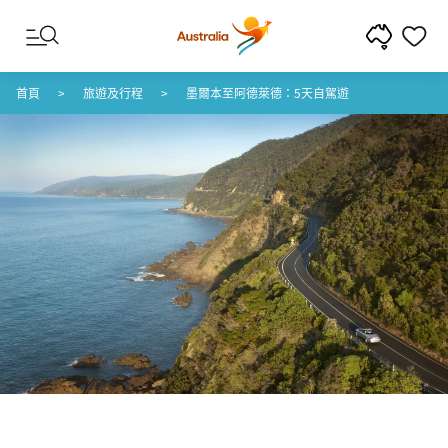
跳至內容
跳至頁尾導覽
首頁
旅遊及行程
墨爾本至阿德萊德：5天自駕遊