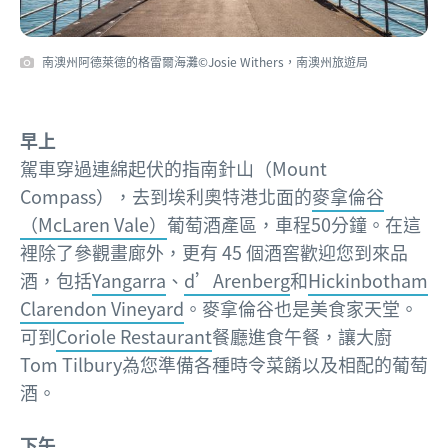
南澳州阿德萊德的格雷爾海灘©Josie Withers，南澳州旅遊局
早上
駕車穿過連綿起伏的指南針山（Mount
Compass），去到埃利奧特港北面的
麥拿倫谷
（McLaren Vale）
葡萄酒產區，車程50分鐘。在這
裡除了參觀畫廊外，更有 45 個酒窖歡迎您到來品
酒，包括
Yangarra
、
d’Arenberg
和
Hickinbotham
Clarendon Vineyard
。麥拿倫谷也是美食家天堂。
可到
Coriole Restaurant
餐廳進食午餐，讓大廚
Tom Tilbury為您準備各種時令菜餚以及相配的葡萄
酒。
下午