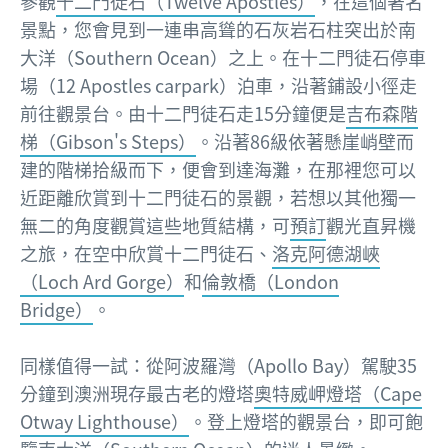
參觀
十二門徒石（Twelve Apostles）
，在這個著名
景點，您會見到一連串高聳的石灰岩石柱突出於南
大洋（Southern Ocean）之上。在十二門徒石停車
場（12 Apostles carpark）泊車，沿著鋪設小徑走
前往觀景台。由十二門徒石走15分鐘便是
吉布森階
梯（Gibson's Steps）
。沿著86級依著懸崖峭壁而
建的階梯拾級而下，便會到達海灘，在那裡您可以
近距離欣賞到十二門徒石的景觀，若想以其他獨一
無二的角度觀賞這些地質結構，可
預訂
觀光直昇機
之旅，在空中欣賞十二門徒石、
洛克阿德湖峽
（Loch Ard Gorge）
和
倫敦橋（London
Bridge）
。
同樣值得一試：從阿波羅灣（Apollo Bay）駕駛35
分鐘到澳洲現存最古老的燈塔
奧特威岬燈塔（Cape
Otway Lighthouse）
。登上燈塔的觀景台，即可飽