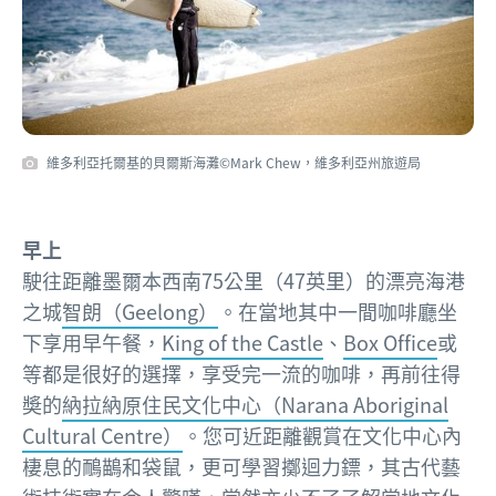
維多利亞托爾基的貝爾斯海灘©Mark Chew，維多利亞州旅遊局
早上
駛往距離墨爾本西南75公里（47英里）的漂亮海港
之城
智朗（Geelong）
。在當地其中一間咖啡廳坐
下享用早午餐，
King of the Castle
、
Box Office
或
等都是很好的選擇，享受完一流的咖啡，再前往得
奬的
納拉納原住民文化中心（Narana Aboriginal
Cultural Centre）
。您可近距離觀賞在文化中心內
棲息的鴯鶓和袋鼠，更可學習擲迴力鏢，其古代藝