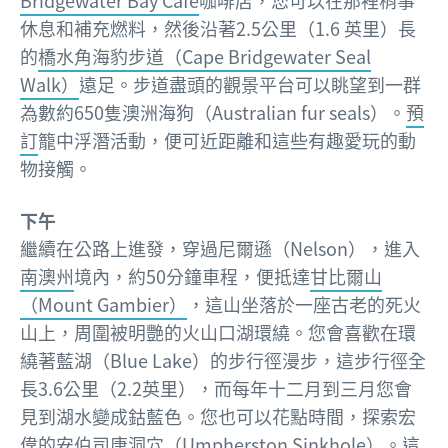
Bridgewater Bay Café
咖啡店，您可以在那裡稍事
休息和補充燃料，然後沿著2.5公里（1.6 英里）長
的
橋水角海豹步道（Cape Bridgewater Seal
Walk）
遠足。步道盡頭的觀景平台可以眺望到一群
為數約650隻澳洲海狗（Australian fur seals）。
預
訂
籠中浮潛活動，便可近距離和這些有趣愛玩的動
物接觸。
下午
繼續在公路上進發，穿過尼爾遜（Nelson），進入
南澳州
境內，約50分鐘車程，便抵達
甘比爾山
（Mount Gambier）
，這山坐落於一座古老的死火
山上，周圍被明艷的火山口湖環繞。您會喜歡在環
繞著藍湖（Blue Lake）的步行徑漫步，這步行徑全
長3.6公里（2.2英里），而每年十二月到三月您會
見到湖水變成鈷藍色。您也可以花點時間，探索宏
偉的
安伯司唐洞穴（Umpherston Sinkhole）
。這