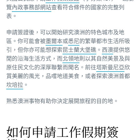
覽
內政事務部網站
查看符合條件的國家的完整列
表。
申請簽證後，可以開始研究澳洲的特色城市及地
區。你可能會被
墨爾本
或
悉尼
的繁華都市生活所吸
引，但你亦可能想探索
昆士蘭
大堡礁
。
西澳
提供悠
閒的沿海生活方式，而
北領地
則以其自然美景及與
原住民文化的深厚聯繫而聞名。前往
塔斯曼尼亞
欣
賞美麗的風光，品嚐地道美食，或者探索澳洲首都
坎培拉
。
熟悉澳洲事物有助你決定展開旅程的目的地。
如何申請工作假期簽