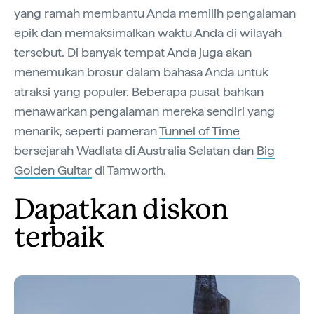
yang ramah membantu Anda memilih pengalaman
epik dan memaksimalkan waktu Anda di wilayah
tersebut. Di banyak tempat Anda juga akan
menemukan brosur dalam bahasa Anda untuk
atraksi yang populer. Beberapa pusat bahkan
menawarkan pengalaman mereka sendiri yang
menarik, seperti pameran
Tunnel of Time
bersejarah Wadlata di Australia Selatan dan
Big
Golden Guitar
di Tamworth.
Dapatkan diskon
terbaik