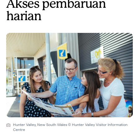
Akses pembaruan
harian
Hunter Valley, New South Wales © Hunter Valley Visitor Information
Centre