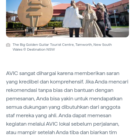
The Big Golden Guitar Tourist Centre, Tamworth, New South
Wales © Destination NSW
AVIC sangat dihargai karena memberikan saran
yang kredibel dan komprehensif. Jika Anda mencari
rekomendasi tanpa bias dan bantuan dengan
pemesanan, Anda bisa yakin untuk mendapatkan
semua dukungan yang dibutuhkan dari anggota
staf mereka yang ahli. Anda dapat memesan
kegiatan melalui AVIC lokal sebelum perjalanan,
atau mampir setelah Anda tiba dan biarkan tim