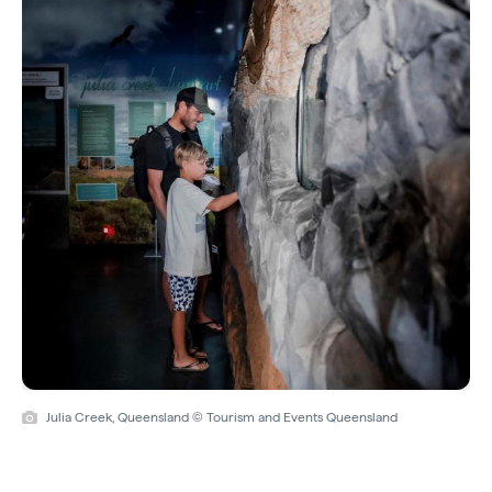
Julia Creek, Queensland © Tourism and Events Queensland