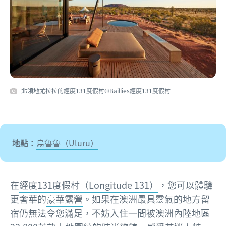
北領地尤拉拉的經度131度假村©Baillies經度131度假村
地點：
烏魯魯（Uluru）
在
經度131度假村（Longitude 131）
，您可以體驗
更奢華的
豪華露營
。如果在澳洲最具靈氣的地方留
宿仍無法令您滿足，不妨入住一間被澳洲內陸地區