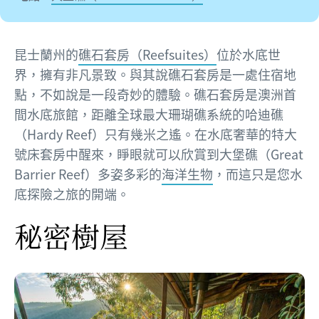
昆士蘭州的
礁石套房（Reefsuites）
位於水底世
界，擁有非凡景致。與其說礁石套房是一處住宿地
點，不如說是一段奇妙的體驗。礁石套房是澳洲首
間水底旅館，距離全球最大珊瑚礁系統的哈迪礁
（Hardy Reef）只有幾米之遙。在水底奢華的特大
號床套房中醒來，睜眼就可以欣賞到大堡礁（Great
Barrier Reef）多姿多彩的
海洋生物
，而這只是您水
底探險之旅的開端。
秘密樹屋