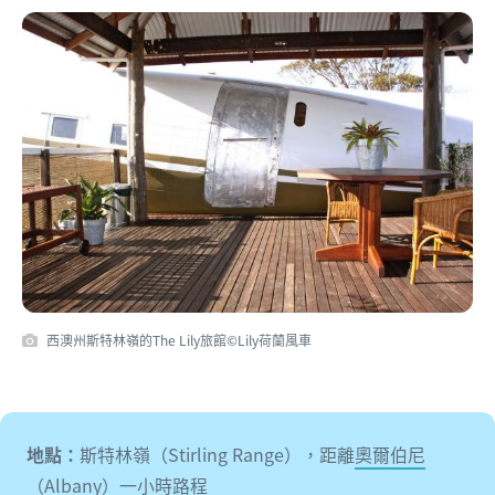
西澳州斯特林嶺的The Lily旅館©Lily荷蘭風車
地點：
斯特林嶺（Stirling Range），距離
奧爾伯尼
（Albany）
一小時路程