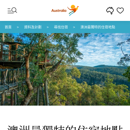
跳至內容
跳至頁尾導覽
首頁
資料及計劃
尋找住宿
澳洲最獨特的住宿地點