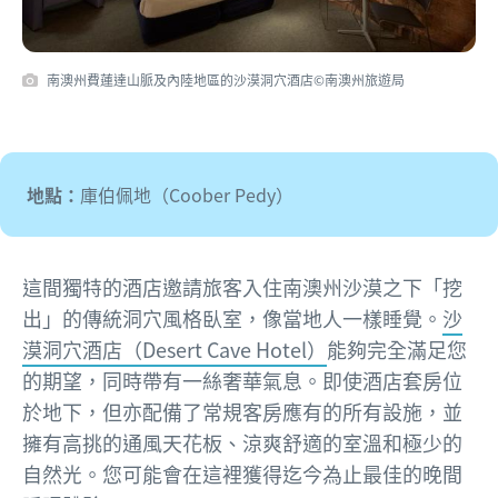
南澳州費蓮達山脈及內陸地區的沙漠洞穴酒店©南澳州旅遊局
地點：
庫伯佩地（Coober Pedy）
這間獨特的酒店邀請旅客入住南澳州沙漠之下「挖
出」的傳統洞穴風格臥室，像當地人一樣睡覺。
沙
漠洞穴酒店（Desert Cave Hotel）
能夠完全滿足您
的期望，同時帶有一絲奢華氣息。即使酒店套房位
於地下，但亦配備了常規客房應有的所有設施，並
擁有高挑的通風天花板、涼爽舒適的室溫和極少的
自然光。您可能會在這裡獲得迄今為止最佳的晚間