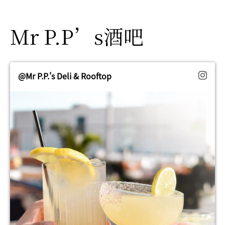
Mr P.P’s酒吧
@Mr P.P.'s Deli & Rooftop