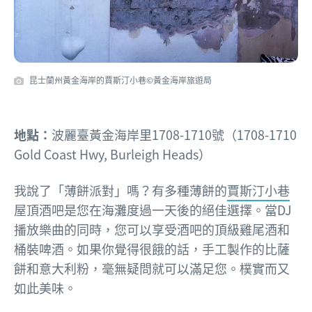
昆士蘭州黃金海岸的賈斯汀小巷©黃金海岸旅遊局
地點：
波麗臺黃金海岸里1708-1710號（1708-1710
Gold Coast Hwy, Burleigh Heads）
我說了「薄餅派對」嗎？有多種薄餅的
賈斯汀小巷
屋頂酒吧是您在海灘度過一天後的絕佳選擇。當DJ
播放樂曲的同時，您可以享受酒吧的頂級雞尾酒和
桶裝啤酒。如果你覺得很餓的話，手工製作的比薩
餅和意大利粉，毫無疑問就可以滿足您。樸實而又
如此美味。