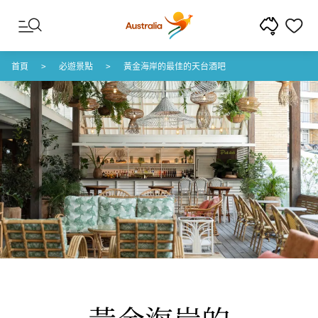
跳至內容
跳至頁尾導覽
首頁
必遊景點
黃金海岸的最佳的天台酒吧