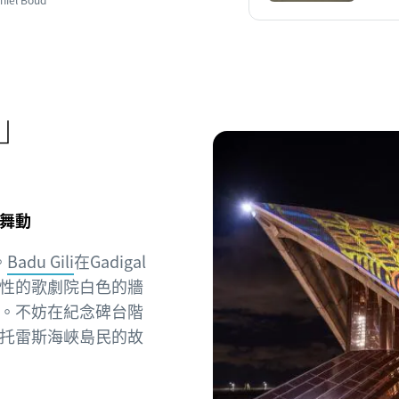
©Daniel Boud
」
舞動
。
Badu Gili
在Gadigal
性的歌劇院白色的牆
。不妨在紀念碑台階
托雷斯海峽島民的故