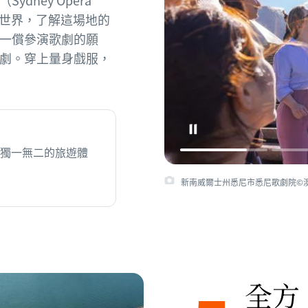
ney Opera
世界，了解這場地的
一償參演歌劇的願
劇。穿上量身戲服，
獨一無二的旅遊體
新南威爾士州悉尼市悉尼歌劇院©
全方