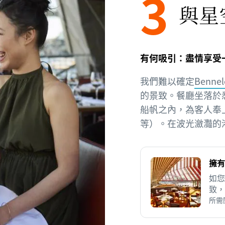
3
與星
有何吸引：盡情享受
我們難以確定
Bennel
的景致。餐廳坐落於悉尼歌
船帆之內，為客人奉
等）。在波光瀲灩的
擁有
如您
致，
所需