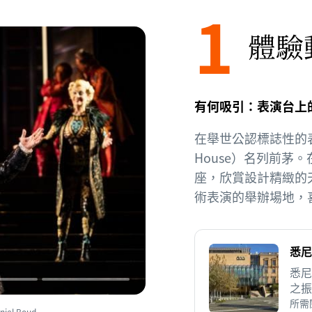
1
體驗
有何吸引：表演台上
在舉世公認標誌性的表演
House）名列前茅
座，欣賞設計精緻的
術表演的舉辦場地，
悉尼
悉尼
之振
所需