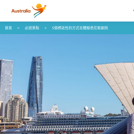
跳至內容
跳至頁尾導覽
首頁
必遊景點
5個標誌性的方式去體驗悉尼歌劇院