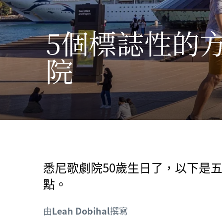
5個標誌性的
院
悉尼歌劇院50歲生日了，以下是
點。
由
Leah Dobihal
撰寫