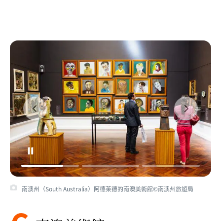
南澳州（South Australia）阿德萊德的南澳美術館©南澳州旅遊局