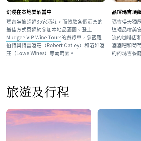
沉浸在本地美酒當中
品嚐瑪吉頂
瑪吉坐擁超過35家酒莊，而體驗各個酒窖的
瑪吉得天獨
最佳方式莫過於參加本地品酒團。登上
這裡品嚐美
Mudgee VIP Wine Tours
的遊覽車，參觀羅
流的咖啡店
伯特奧特雷酒莊（Robert Oatley）和洛維酒
酒酒吧和葡
莊（Lowe Wines）等葡萄園。
約的瑪吉餐
旅遊及行程