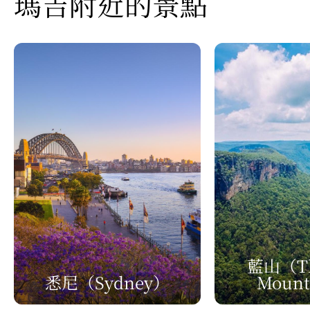
瑪吉附近的景點
藍山
（Th
悉尼
（Sydney）
Mount