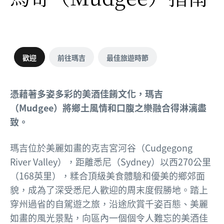
歡迎
前往瑪吉
最佳旅遊時節
憑藉著多姿多彩的美酒佳餚文化，瑪吉
（Mudgee）將鄉土風情和口腹之樂融合得淋漓盡
致。
瑪吉位於美麗如畫的克吉宮河谷（Cudgegong
River Valley），距離悉尼（Sydney）以西270公里
（168英里），糅合頂級美食體驗和優美的鄉郊面
貌，成為了深受悉尼人歡迎的周末度假勝地。踏上
穿州過省的自駕遊之旅，沿途欣賞千姿百態、美麗
如畫的風光景點，向區內一個個令人難忘的美酒佳