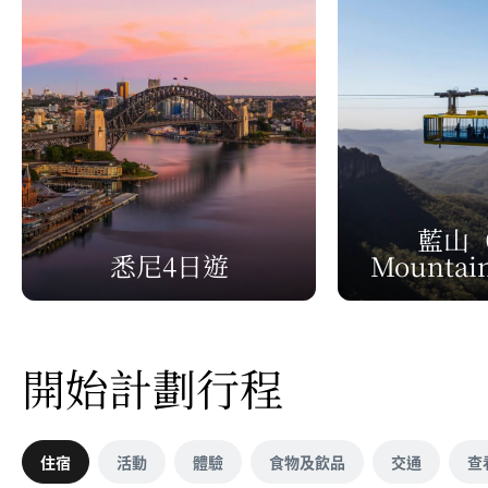
藍山
（
悉尼4日遊
Mountai
開始計劃行程
住宿
活動
體驗
食物及飲品
交通
查