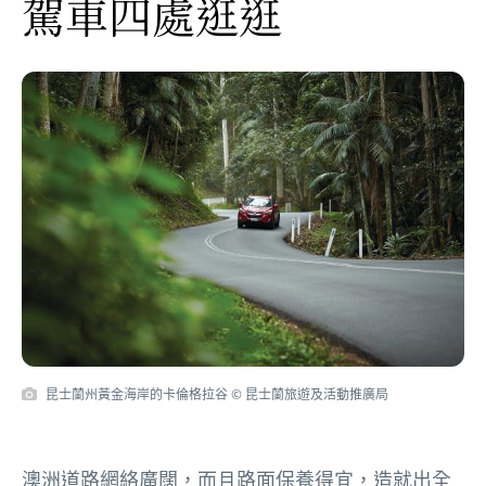
駕車四處逛逛
昆士蘭州黃金海岸的卡倫格拉谷 © 昆士蘭旅遊及活動推廣局
澳洲道路網絡廣闊，而且路面保養得宜，造就出全