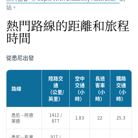
站。
熱門路線的距離和旅程
時間
從悉尼出發
陸路交
空中
長途
鐵路
通
交通
客車
交通
路線
（公里/
（小
（小
（小
英里）
時）
時）
時）
悉尼—阿德
1412 /
1.83
22
25.3
萊德
877
悉尼—布里
917 /