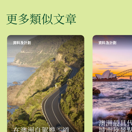
墨爾本—悉尼
879 /
1.5
12
12.5
更多類似文章
（內陸）
546
墨爾本—悉尼
1030 /
-
-
-
（海岸）
640
資料及計劃
資料及計劃
澳洲最具
在澳洲自駕遊：道
城市及景