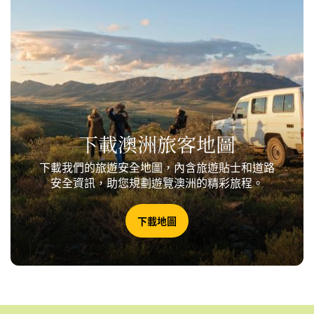
布里斯本—墨
1776 /
2
40
28
爾本
1104
墨爾本—坎培
663 /
1
8
-
拉
412
墨爾本—開恩
2818 /
下載澳洲旅客地圖
3.5
-
-
茲
1751
下載我們的旅遊安全地圖，內含旅遊貼士和道路
安全資訊，助您規劃遊覽澳洲的精彩旅程。
墨爾本—達爾
3740 /
4.5
-
-
文
2324
下載地圖
墨爾本—荷伯
610 /
1.3
-
-
特
378
3406 /
墨爾本—珀斯
4
-
-
2116