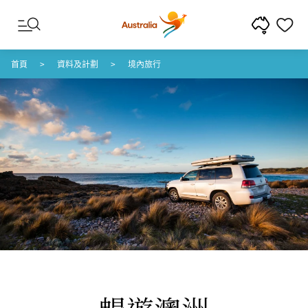
跳至內容
跳至頁尾導覽
首頁
資料及計劃
境內旅行