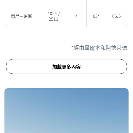
4054 /
悉尼—珀斯
4
63*
66.5
2513
*經由墨爾本和阿德萊德
加載更多內容
從墨爾本出發
陸路交
空中
長途
鐵路
通
交通
客車
交通
路線
（公里/
（小
（小
（小
英里）
時）
時）
時）
墨爾本—阿德
731 /
1.05
10
12
萊德
454