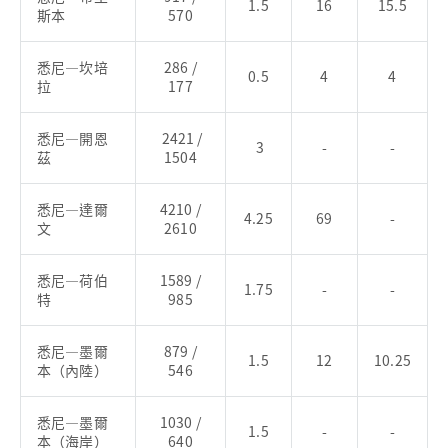
1.5
16
15.5
斯本
570
悉尼—坎培
286 /
0.5
4
4
拉
177
悉尼—開恩
2421 /
3
-
-
茲
1504
悉尼—達爾
4210 /
4.25
69
-
文
2610
悉尼—荷伯
1589 /
1.75
-
-
特
985
悉尼—墨爾
879 /
1.5
12
10.25
本（內陸）
546
悉尼—墨爾
1030 /
1.5
-
-
本（海岸）
640