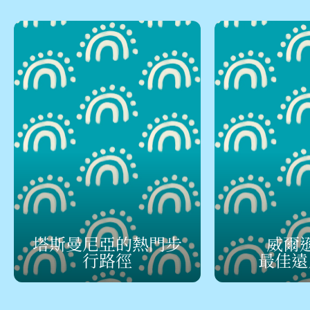
塔斯曼尼亞的熱門步
威爾
行路徑
最佳遠