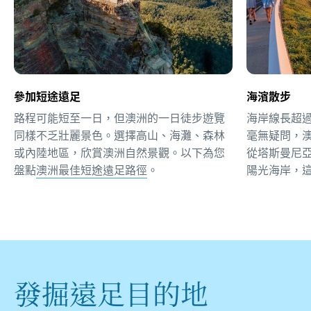
參加短途遠足
海濱散步
路程可能短至一日，但澳洲的一日徒步遊覽
海岸線長超過3
同樣不乏壯麗景色。選擇高山、海灘、森林
毫無疑問，
或內陸地區，欣賞澳洲自然景觀。以下為您
從塔斯曼尼
盤點
澳洲最佳短途遠足路徑
。
陽光海岸，
發掘遠足目的地