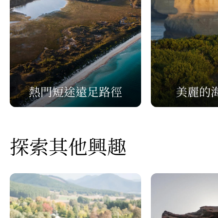
熱門短途遠足路徑
美麗的
探索其他興趣