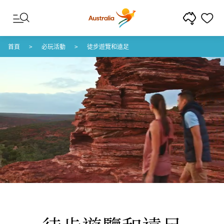
跳至內容
跳至頁尾導覽
首頁
必玩活動
徒步遊覽和遠足