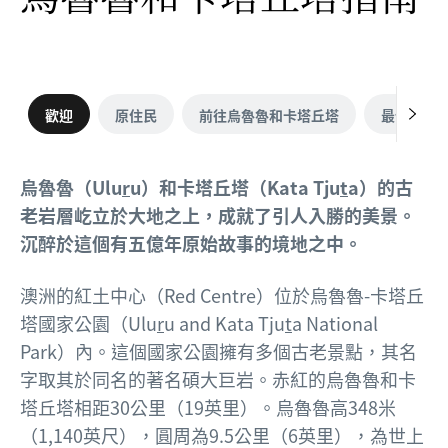
歡迎
原住民
前往烏魯魯和卡塔丘塔
最佳旅遊
烏魯魯（Ulu
r
u）和卡塔丘塔（Kata Tju
t
a）的古
老岩層屹立於大地之上，成就了引人入勝的美景。
沉醉於這個有五億年原始故事的境地之中。
澳洲的紅土中心（Red Centre）位於烏魯魯-卡塔丘
塔國家公園（Ulu
r
u and Kata Tju
t
a National
Park）內。這個國家公園擁有多個古老景點，其名
字取其於同名的著名碩大巨岩。赤紅的烏魯魯和卡
塔丘塔相距30公里（19英里）。
烏魯魯高348米
（1,140英尺），圓周為9.5公里（6英里），為世上