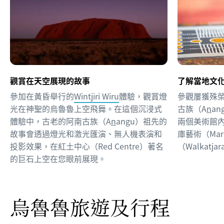
觀賞在天空展現的故事
了解當地文
參加在黃昏舉行的
Wintjiri Wiru
體驗，觀賞燈
參觀屢獲殊
光在神聖的烏魯魯上空飛舞。在這個沉浸式
古族（A
n
a
體驗中，古老的阿南古族（A
n
angu）祖先的
兩個美術館
故事會透過燈光和激光匯演、無人機表演和
庫藝術（Mar
投影效果，在紅土中心（Red Centre）著名
（Walkatjar
的巨石上空在您眼前展現。
烏魯魯旅遊及行程