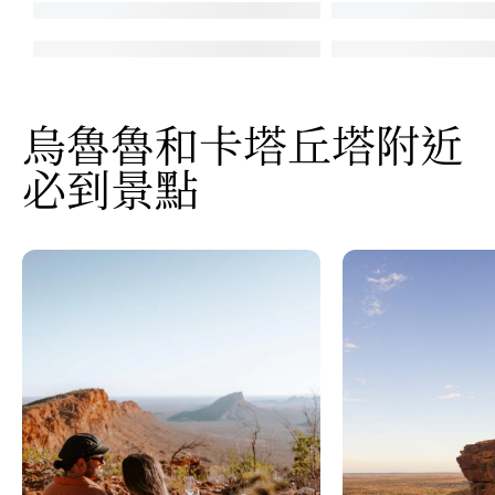
烏魯魯和卡塔丘塔附近
必到景點