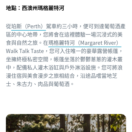
地點：西澳州瑪格麗特河
從
珀斯（Perth）
駕車約三小時，便可到達葡萄酒產
區的中心地帶，您將會在這裡體驗一場沉浸式的美
食與自然之旅。在
瑪格麗特河（Margaret River）
Walk Talk Taste，您可入住唯一的豪華露營帳篷，
坐擁終極私密空間，帳篷坐落於鬱鬱蔥蔥的灌木叢
中，配備私人灌木浴缸與戶外淋浴設施。您可將浪
漫住宿與美食漫步之旅相結合，沿途品嚐當地芝
士、朱古力、肉品與葡萄酒。