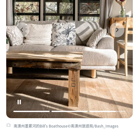
南澳州墨累河的Bill's Boathouse©南澳州旅遊局/Bash_Images