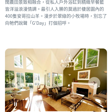
闊農田景致相融合，從私人戶外浴缸到精緻早餐籃
皆洋溢浪漫情調。最引人入勝的莫過於棲居園內的
400隻安哥拉山羊。漫步於翠綠的小牧場時，別忘了
向牠們說聲「G′Day」打個招呼。