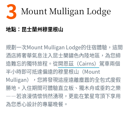
3
Mount Mulligan Lodge
地點：昆士蘭州穆里根山
規劃一次Mount Mulligan Lodge的住宿體驗，這間
酒店將奢華氣息注入昆士蘭鏽色內陸地區，為您締
造難忘的獨特旅程。從
開恩茲（Cairns）
駕車兩個
半小時即可抵達偏遠的穆里根山（Mount
Mulligan），您將發現這座遠離塵囂的全包式度假
勝地。入住期間可體驗直立板、獨木舟或垂釣之樂
——若浪漫情懷悄然湧現，更能在繁星穹頂下享用
為您悉心設計的專屬晚餐。