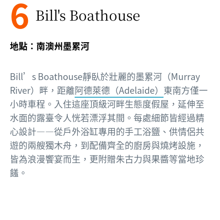
6
Bill's Boathouse
地點：南澳州墨累河
Bill’s Boathouse靜臥於壯麗的墨累河（Murray
River）畔，距離
阿德萊德（Adelaide）
東南方僅一
小時車程。入住這座頂級河畔生態度假屋，延伸至
水面的露臺令人恍若漂浮其間。每處細節皆經過精
心設計——從戶外浴缸專用的手工浴鹽、供情侶共
遊的兩艘獨木舟，到配備齊全的廚房與燒烤設施，
皆為浪漫饗宴而生，更附贈朱古力與果醬等當地珍
饈。