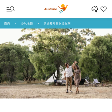
跳至內容
跳至頁尾導覽
首頁
必玩活動
澳洲鄉郊的浪漫假期