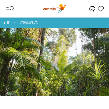
跳至內容
跳至頁尾導覽
首頁
澳洲旅遊指示