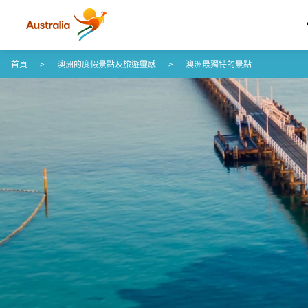
跳至內容
跳至頁尾導覽
首頁
澳洲的度假景點及旅遊靈感
澳洲最獨特的景點