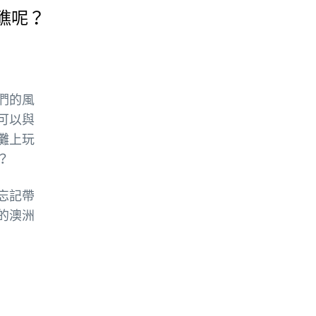
礁呢？
們的風
可以與
灘上玩
？
忘記帶
的澳洲