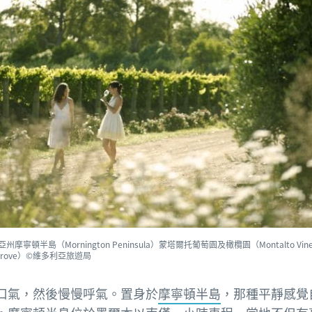
州摩寧頓半島（Mornington Peninsula）蒙塔爾托葡萄園及橄欖園（Montalto Viney
e Grove）©維多利亞旅遊局
口氣，然後慢慢呼氣。置身於
摩寧頓半島
，那種平靜感覺