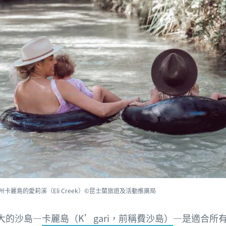
州卡麗島的愛莉溪（Eli Creek）©昆士蘭旅遊及活動推廣局
大的沙島—
卡麗島（K’gari，前稱費沙島）
—是適合所