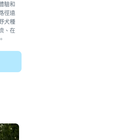
體驗和
路徑遠
野犬種
流、在
。