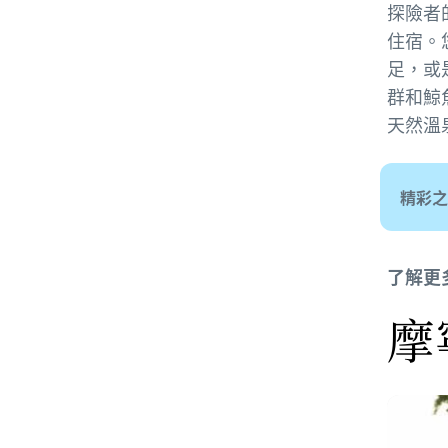
探險者
住宿。
足，或
群和鯨
天然溫
精彩之
了解更
摩