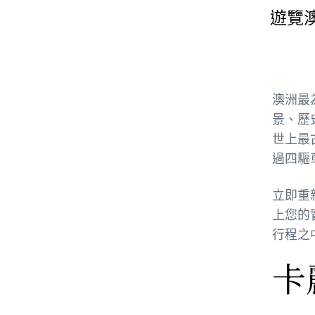
遊覽
澳洲最
景、歷
世上最
過四驅
立即重
上您的
行程之
卡麗