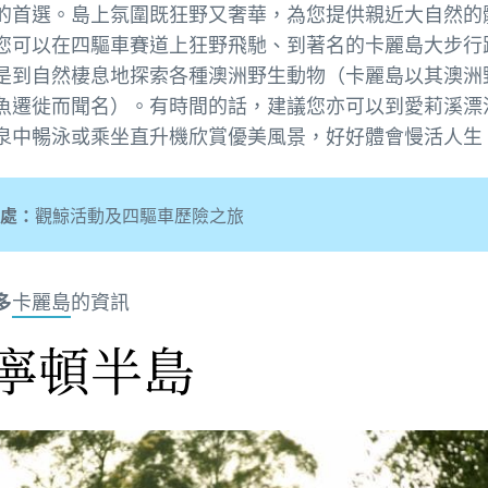
的首選。島上氛圍既狂野又奢華，為您提供親近大自然的
您可以在四驅車賽道上狂野飛馳、到著名的卡麗島大步行
是到自然棲息地探索各種澳洲野生動物（卡麗島以其澳洲
魚遷徙而聞名）。有時間的話，建議您亦可以到愛莉溪漂
泉中暢泳或乘坐直升機欣賞優美風景，好好體會慢活人生
處：
觀鯨活動及四驅車歷險之旅
多
卡麗島
的資訊
寧頓半島