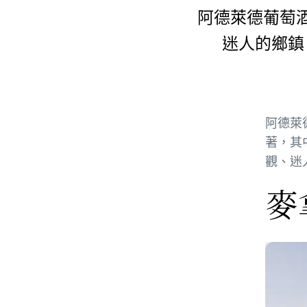
阿德萊德葡萄
迷人的鄉鎮
阿德萊
著，其
觀、迷
麥