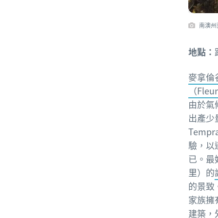
南澳州
地點：
麥拿倫谷（
（Fleur
由於氣候
出產少量
Temp
驗，以
已。最
里）的
的景致
家族擁
建築，