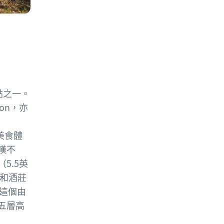
點之一。
non，亦
的美食體
嘆不
5.5英
和酒莊
這個由
五層高