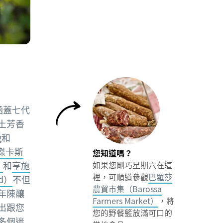
涵蓋七代
土芳香
g和
傑卡斯
您知道嗎？
）
和
亨施
如果您剛巧星期六在這
裡，可順道參觀
巴羅莎
ld）
不但
農貿市集（Barossa
年陳釀
Farmers Market）
，將
出跟您
您的野餐籃放滿可口的
多個迷