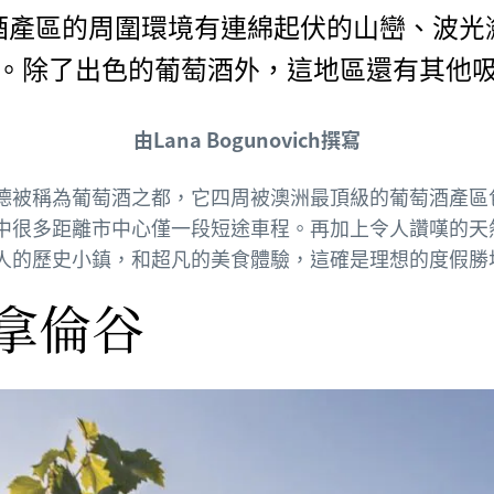
酒產區的周圍環境有連綿起伏的山巒、波光
。除了出色的葡萄酒外，這地區還有其他
由Lana Bogunovich撰寫
德被稱為葡萄酒之都，它四周被澳洲最頂級的葡萄酒產區
中很多距離市中心僅一段短途車程。再加上令人讚嘆的天
人的歷史小鎮，和超凡的美食體驗，這確是理想的度假勝
拿倫谷