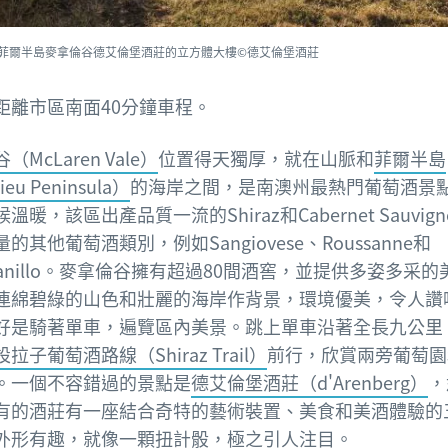
菲爾半島麥拿倫谷德艾倫堡酒莊的立方體大樓©德艾倫堡酒莊
距離市區南面40分鐘車程。
McLaren Vale）
位置得天獨厚，就在山脈和
菲爾半島
ieu Peninsula）
的海岸之間，是南澳州最熱門葡萄酒景
溫暖，該區出產品質一流的Shiraz和Cabernet Sauvig
的其他葡萄酒類別，例如Sangiovese、Roussanne和
ranillo。麥拿倫谷擁有超過80間酒窖，並提供多姿多采
連綿碧綠的山色和壯麗的海岸作背景，環境優美，令人讚
好是騎著單車，遍覽區內美景。跳上單車沿著全長九公里（
設拉子葡萄酒路線（Shiraz Trail）
前行，欣賞兩旁葡萄園
。一個不容錯過的景點是
德艾倫堡酒莊（d'Arenberg）
，
有的酒莊有一座結合奇特的藝術裝置、美食和美酒體驗的
外形有趣，就像一顆扭計骰，極之引人注目。