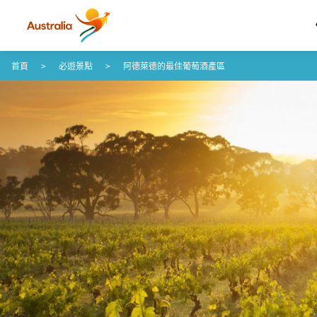
跳至內容
跳至頁尾導覽
首頁
必遊景點
阿德萊德的最佳葡萄酒產區