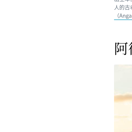
人的古
（Anga
阿