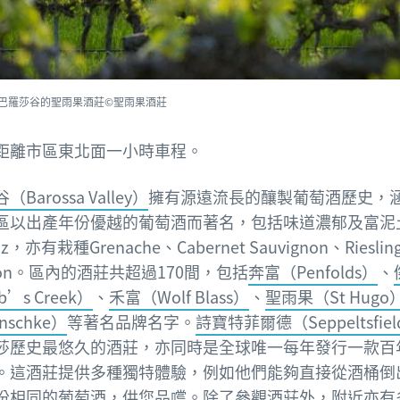
巴羅莎谷的聖雨果酒莊©聖雨果酒莊
距離市區東北面一小時車程。
Barossa Valley）
擁有源遠流長的釀製葡萄酒歷史，
區以出產年份優越的葡萄酒而著名，包括味道濃郁及富泥
az，亦有栽種Grenache、Cabernet Sauvignon、Rieslin
llon。區內的酒莊共超過170間，包括
奔富（Penfolds）
、
b’s Creek）
、
禾富（Wolf Blass）
、
聖雨果（St Hugo
nschke）
等著名品牌名字。
詩寶特菲爾德（Seppeltsfie
莎歷史最悠久的酒莊，亦同時是全球唯一每年發行一款百
。這酒莊提供多種獨特體驗，例如他們能夠直接從酒桶倒
份相同的葡萄酒，供您品嚐。除了參觀酒莊外，附近亦有