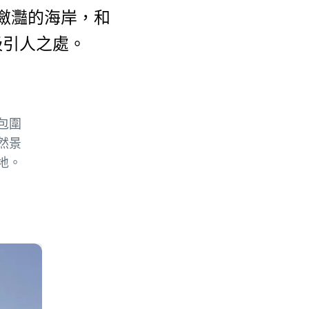
瀲灩的海岸，和
吸引人之處。
包圍
然景
地。