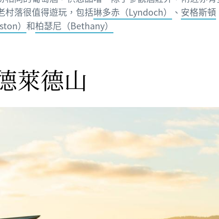
老村落很值得遊玩，包括
琳多赤（Lyndoch）
、
安格斯頓
ston）
和
柏瑟尼（Bethany）
德萊德山