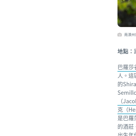
南澳州
地點：
巴羅莎谷（
人。這
的Shir
Semi
（Jaco
克（He
是巴羅
的酒莊
出生年