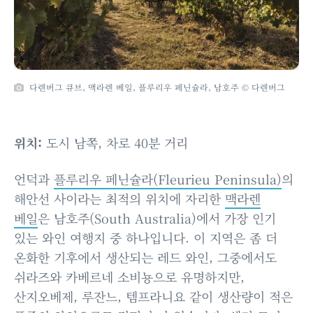
다렌버그 큐브, 맥라렌 베일, 플루리우 페닌슐라, 남호주 © 다렌버그
위치:
도시 남쪽, 차로 40분 거리
언덕과
플루리우 페닌슐라(Fleurieu Peninsula)
의
해안선 사이라는 최적의 위치에 자리한
맥라렌
베일
은 남호주(South Australia)에서 가장 인기
있는 와인 여행지 중 하나입니다. 이 지역은 좀 더
온화한 기후에서 생산되는 레드 와인, 그중에서도
쉬라즈와 카베르네 소비뇽으로 유명하지만,
산지오베제, 루잔느, 템프라니요 같이 생산량이 적은