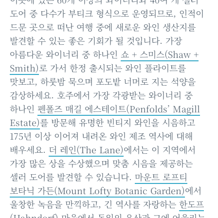
도어 중 다수가 부티크 형식으로 운영되므로, 인적이
드문 곳으로 떠난 여행 중에 새로운 와인 생산지를
발견할 수 있는 좋은 기회가 될 것입니다. 가장
아름다운 와이너리 중 하나인
쇼 + 스미스(Shaw +
Smith)
로 가서 한정 출시되는 와인 플라이트를
맛보고, 하룻밤 묵으며 포도밭 너머로 지는 석양을
감상하세요. 호주에서 가장 각광받는 와이너리 중
하나인
펜폴즈 매길 에스테이트(Penfolds’ Magill
Estate)
를 방문해 유명한 빈티지 와인을 시음하고
175년 이상 이어져 내려온 와인 제조 역사에 대해
배우세요.
더 레인(The Lane)
에서는 이 지역에서
가장 많은 상을 수상했으며 맞춤 시음을 제공하는
셀러 도어를 발견할 수 있습니다.
마운트 로프티
보타닉 가든(Mount Lofty Botanic Garden)
에서
울창한 녹음을 만끽하고, 긴 역사를 자랑하는
한도프
(Hahndorf)
마을에서 독일의 유산과 그에 어울리는