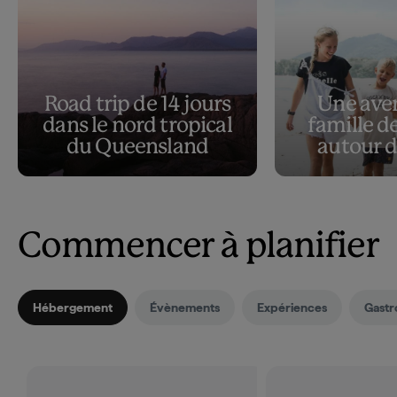
Road trip de 14 jours
Une ave
dans le nord tropical
famille de
du Queensland
autour d
Commencer à planifier
Hébergement
Évènements
Expériences
Gastr