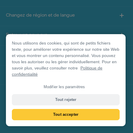
Changez de région et de langue
Retrouvez-nous sur
Nous utilisons des cookies, qui sont de petits fichiers
texte, pour améliorer votre expérience sur notre site Web
À propos de ce site
et vous montrer un contenu personnalisé. Vous pouvez
tous les autoriser ou les gérer individuellement. Pour en
savoir plus, veuillez consulter notre
Politique de
Autres sites
confidentialité
Modifier les paramètres
Clause de non-responsabilité concernant les
Tout rejeter
produits
Tout accepter
© Tourism Australia 2026