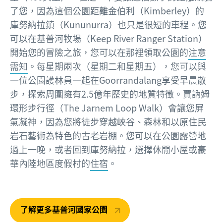
了您，因為這個公園距離金伯利（Kimberley）的
庫努納拉鎮（Kununurra）也只是很短的車程。您
可以在基普河牧場（Keep River Ranger Station）
開始您的冒險之旅，您可以在那裡領取公園的
注意
需知
。每星期兩次（星期二和星期五），您可以與
一位公園護林員一起在Goorrandalang享受早晨散
步，探索周圍擁有2.5億年歷史的地質特徵。賈訥姆
環形步行徑（The Jarnem Loop Walk）會讓您屏
氣凝神，因為您將徒步穿越峽谷、森林和以原住民
岩石藝術為特色的古老岩棚。您可以在公園露營地
過上一晚，或者回到庫努納拉，選擇休閒小屋或豪
華內陸地區度假村的
住宿
。
了解更多基普河國家公園