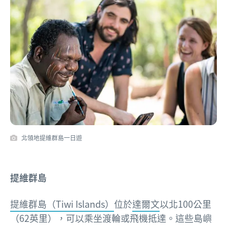
北領地提維群島一日遊
提維群島
提維群島（Tiwi Islands）
位於
達爾文
以北100公里
（62英里），可以乘坐渡輪或飛機抵達。這些島嶼