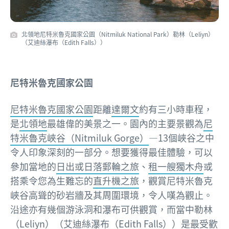
北領地尼特米魯克國家公園（Nitmiluk National Park）勒林（Leliyn）
（艾迪絲瀑布（Edith Falls））
尼特米魯克國家公園
尼特米魯克國家公園
距離
達爾文
約有三小時車程，
是
北領地
最雄偉的美景之一。園內的主要景觀為
尼
特米魯克峽谷（Nitmiluk Gorge）
—13個峽谷之中
令人印象深刻的一部分。想要獲得最佳體驗，可以
參加當地的
日出或日落郵輪之旅
、
租一艘獨木舟
或
搭乘令您為生難忘的
直升機之旅
，觀賞尼特米魯克
峽谷高聳的砂岩牆及其周圍環境，令人嘆為觀止。
沿途亦有幾個游泳洞和瀑布可供觀賞，而當中勒林
（Leliyn）（艾迪絲瀑布（Edith Falls））是最受歡