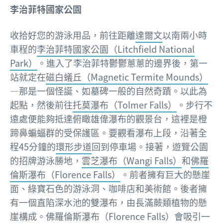
李治菲特國家公園
收拾好您的游泳用品，前往距離
達爾文
以南兩小時
車程的
李治菲特國家公園（Litchfield National
Park）
。進入了李治菲特鬱鬱蔥蔥的邊界後，第一
站就定在
磁白蟻丘（Magnetic Termite Mounds）
—那是一個怪誕、如墓碑一般的自然奇蹟。以此為
起點，然後前往
托莫瀑布（Tolmer Falls）
。步行不
遠處便能夠抵達俯瞰雄偉瀑布的觀景台，這裡是橙
蹄鼻蝙蝠群的受保護區。要觀看瀑布上段，沿著全
程45分鐘的
環形步道
回到停車場。接著，遊覽公園
的招牌游泳勝地，
雲芝瀑布（Wangi Falls）
和
佛羅
倫斯瀑布（Florence Falls）
。前者擁有巨大的懸崖
面、綠寶石色的游泳洞、咖啡店和美術館。後者擁
有一個直陷深水池的雙瀑布，由長滿蕨類植物的懸
崖構成。佛羅倫斯瀑布（Florence Falls）會吸引一