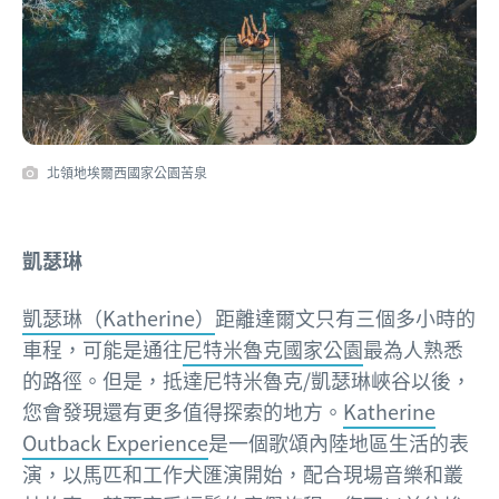
北領地埃爾西國家公園苦泉
凱瑟琳
凱瑟琳（Katherine）
距離達爾文只有三個多小時的
車程，可能是通往
尼特米魯克國家公園
最為人熟悉
的路徑。但是，抵達尼特米魯克/凱瑟琳峽谷以後，
您會發現還有更多值得探索的地方。
Katherine
Outback Experience
是一個歌頌內陸地區生活的表
演，以馬匹和工作犬匯演開始，配合現場音樂和叢