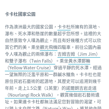
卡卡杜國家公園
作為澳洲最大的國家公園，
卡卡杜
所擁有的濕地、
瀑布、死水潭和懸崖的數量超乎您所想。這裡的大
自然景致令人嘆為觀止，而且有好幾種方式可以欣
賞它們的美。乘坐
觀光飛機
四驅車，前往公園內最
令人嘆為觀止的兩條瀑布：
吉姆吉姆（Jim Jim）
和
雙子瀑布（Twin Falls）
。乘坐
黃水潭郵輪
（Yellow Water Cruise）
穿過平靜的死水潭，經過
一望無際的泛濫平原和一群鹹水鱷魚。卡卡杜也是
原住民岩石藝術的起源地，其歷史可以追溯到幾千
年前。走上1.5公里（1英里）的
諾爾朗吉岩走道
（Nourlangi Rock Walk）
，觀賞幾個岩石藝術遺
址。如果連卡卡杜都無法滿足您對冒險的渴望，可
以踏上
大自然之路（Nature's Way）
，將其他內陸