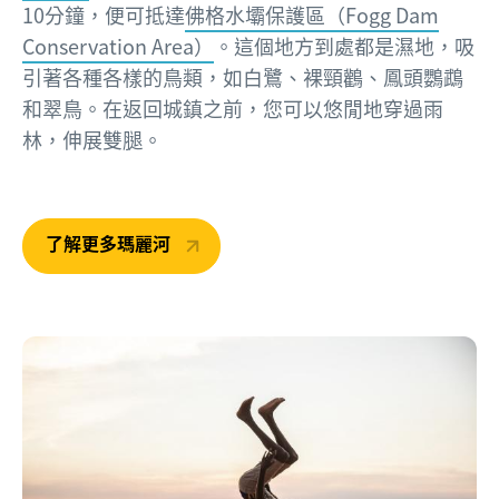
10分鐘，便可抵達
佛格水壩保護區（Fogg Dam
Conservation Area）
。這個地方到處都是濕地，吸
引著各種各樣的鳥類，如白鷺、裸頸鸛、鳳頭鸚鵡
和翠鳥。在返回城鎮之前，您可以悠閒地穿過雨
林，伸展雙腿。
了解更多瑪麗河