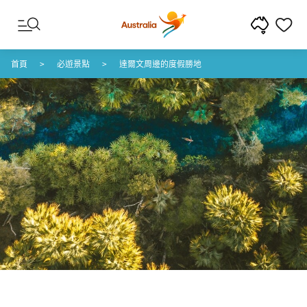
跳至內容
跳至頁尾導覽
首頁
必遊景點
達爾文周邊的度假勝地