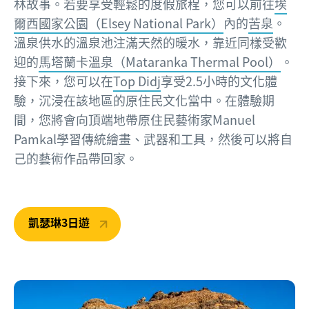
林故事。若要享受輕鬆的度假旅程，您可以前往
埃
爾西國家公園（Elsey National Park）
內的
苦泉
。
溫泉供水的溫泉池注滿天然的暖水，靠近同樣受歡
迎的
馬塔蘭卡溫泉（Mataranka Thermal Pool）
。
接下來，您可以在
Top Didj
享受2.5小時的文化體
驗，沉浸在該地區的原住民文化當中。在體驗期
間，您將會向頂端地帶原住民藝術家Manuel
Pamkal學習傳統繪畫、武器和工具，然後可以將自
己的藝術作品帶回家。
凱瑟琳3日遊