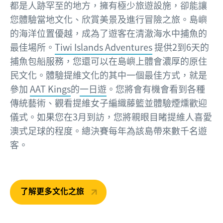
都是人跡罕至的地方，擁有極少旅遊設施，卻能讓
您體驗當地文化、欣賞美景及進行冒險之旅。島嶼
的海洋位置優越，成為了遊客在清澈海水中捕魚的
最佳場所。
Tiwi Islands Adventures
提供2到6天的
捕魚包船服務，您還可以在島嶼上體會濃厚的原住
民文化。體驗提維文化的其中一個最佳方式，就是
參加
AAT Kings
的
一日遊
。您將會有機會看到各種
傳統藝術、觀看提維女子編織藤籃並體驗煙燻歡迎
儀式。如果您在3月到訪，您將親眼目睹提維人喜愛
澳式足球的程度。總決賽每年為該島帶來數千名遊
客。
了解更多文化之旅