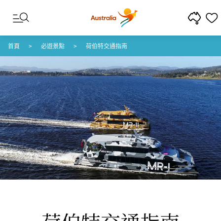
跳至內容
跳至頁尾導覽
首頁
必遊景點
荷伯特交通指南