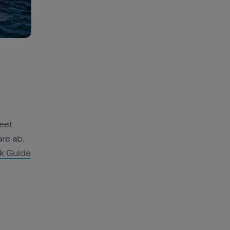
eet
re ab.
k Guide