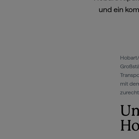
und ein kom
Hobart/
Großstä
Transpo
mit dem
zurecht
Un
Ho