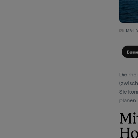
MR-II 
Buss
Die mei
(zwisch
Sie kön
planen.
Mi
Ho