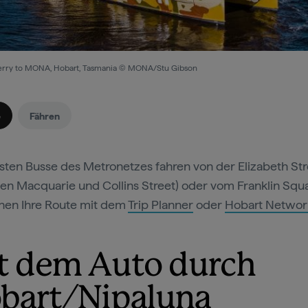
ferry to MONA, Hobart, Tasmania © MONA/Stu Gibson
e
Fähren
sten Busse des Metronetzes fahren von der Elizabeth Str
en Macquarie und Collins Street) oder vom Franklin Squa
nen Ihre Route mit dem
Trip Planner
oder
Hobart Networ
t dem Auto durch
bart/Nipaluna