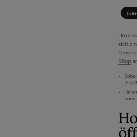
Ticke
Um das 
sich ei
Greenca
Shop
an
Sobal
Ihre 
Halte
nenne
Ho
öf