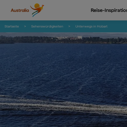
Reise-Inspirati
Zum Inhalt springen
Zur Fußzeilen-Navigation springen
Startseite
Sehenswürdigkeiten
Unterwegs in Hobart