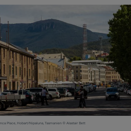
nca Place, Hobart/Nipaluna, Tasmanien © Alastair Bett