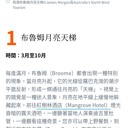
西澳布魯姆月亮天梯©James Morgan及Australia′s North West
西澳布魯姆月亮天梯©西澳州旅遊局
Tourism
1
布魯姆月亮天梯
時間：3月至10月
每逢滿月，布魯姆（Broome）都會出現一種特別
的現象。當月亮升起，它的光線從羅巴克灣的潮汐
平面反射，形成一條通往月亮的「天梯」。視覺上
的錯覺是一種迷人景象，月亮在地平線上緩慢地躲
藏起來。前往
紅樹林酒店（Mangrove Hotel）
燈光
昏暗的露天酒吧，一邊聽著當地人演奏迪吉里杜
管，一邊觀看這種奇景。您亦可以帶上野餐氈，到