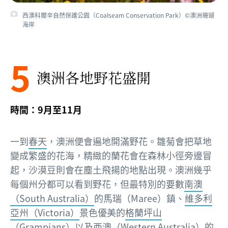
西澳科爾辛自然保護公園（Coalseam Conservation Park）©澳洲珊瑚
海岸
5
澳洲各地野花盛開
時間：9月至11月
一到
春天
，澳洲便會遍地開滿野花。雛菊會把草地
變成繁盛的花海，精緻的蘭花會在森林小徑旁邊冒
起，沙漠豆則會在塵土飛揚的地點出現。澳洲幾乎
每個州分都可以看到野花，但最特別的要數
南澳
（South Australia）
的馬瑞（Maree）鎮、
維多利
亞州（Victoria）
景色優美的
格蘭坪山
（Grampians）
以及
西澳（Western Australia）
的