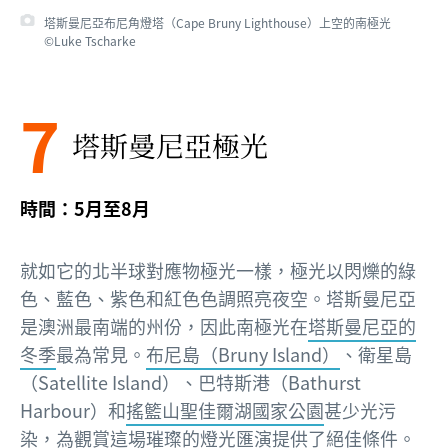
塔斯曼尼亞布尼角燈塔（Cape Bruny Lighthouse）上空的南極光
©Luke Tscharke
7
塔斯曼尼亞極光
時間：5月至8月
就如它的北半球對應物極光一樣，極光以閃爍的綠
色、藍色、紫色和紅色色調照亮夜空。塔斯曼尼亞
是澳洲最南端的州份，因此南極光在
塔斯曼尼亞的
冬季
最為常見。
布尼島（Bruny Island）
、衛星島
（Satellite Island）、巴特斯港（Bathurst
Harbour）和
搖籃山聖佳爾湖國家公園
甚少光污
染，為觀賞這場璀璨的燈光匯演提供了絕佳條件。