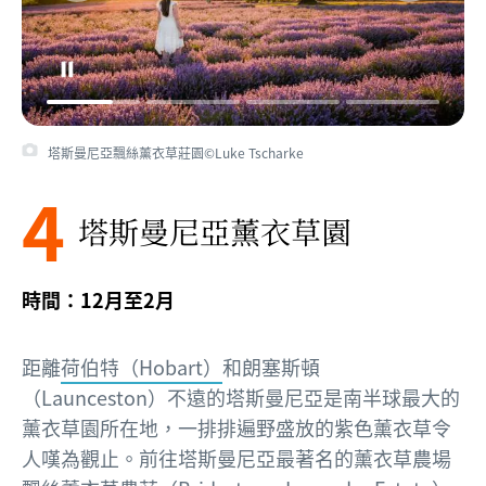
塔斯曼尼亞飄絲薰衣草莊園©Luke Tscharke
4
塔斯曼尼亞薰衣草園
時間：12月至2月
距離
荷伯特（Hobart）
和朗塞斯頓
（Launceston）不遠的塔斯曼尼亞是南半球最大的
薰衣草園所在地，一排排遍野盛放的紫色薰衣草令
人嘆為觀止。前往塔斯曼尼亞最著名的薰衣草農場