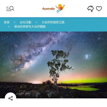
跳至內容
跳至頁尾導覽
首頁
必玩活動
大自然和國家公園
澳洲的季節性大自然體驗