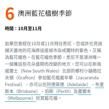
6
澳洲藍花楹樹季節
時間：10月至11月
如果您曾經在10月或11月飛往悉尼，您或許也見過
鋪天蓋地的花海將這座城市染成獨特的紫色，又稱
為藍花楹色。在藍花楹色季節，悉尼不是澳洲唯一
一個獲這些花朵盛開而改變的地方。您可以在新南
威爾士（New South Wales）北部的鄉村小鎮格拉
夫頓（Grafton）參加藍花楹嘉年華（Jacaranda
Festival），亦可以在
阿德萊德（Adelaide）
、
布里
斯本（Brisbane）
、
珀斯（Perth）
及
墨爾本
（Melbourne）
欣賞藍花楹。