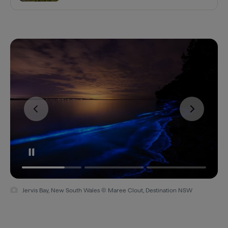
Jervis Bay, New South Wales © Maree Clout, Destination NSW