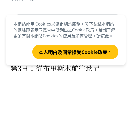
布里斯本旅遊指南
本網站使用 Cookies以優化網站服務。閣下點擊本網站
的鏈結即表示同意當中所列出之Cookie政策。若想了解
所需閱讀時間 • 5分鐘
更多有關本網站Cookies的使用及如何管理，
請按此
。
本人明白及同意接受Cookie政策。
第3日：從布里斯本前往悉尼
1.5hrs
754km (468mi)
告別布里斯本，1.5小時飛機航程後來到多元文化的
悉
尼市
，準備深入體驗這港口豐富的歷史承傳，以及創
意文化。