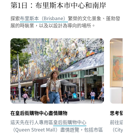
第1日：布里斯本市中心和南岸
探索
布里斯本（Brisbane）
繁榮的文化景象、蓬勃發
展的時裝業，以及以設計為導向的場所。
在皇后街購物中心盡情購物
思考發人
這天先在行人專用區
皇后街購物中心
前往這城
（Queen Street Mall）
盡情遊覽，包括市區
（City 