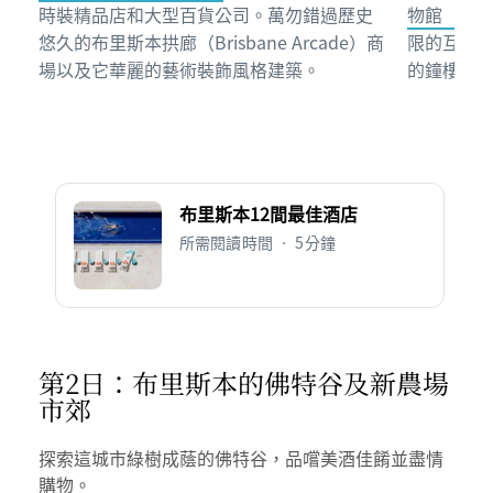
時裝精品店和大型百貨公司。萬勿錯過歷史
物館（Museu
悠久的布里斯本拱廊（Brisbane Arcade）商
限的互動
場以及它華麗的藝術裝飾風格建築。
的鐘樓，
布里斯本12間最佳酒店
所需閱讀時間 • 5分鐘
第2日：布里斯本的佛特谷及新農場
市郊
探索這城市綠樹成蔭的佛特谷，品嚐美酒佳餚並盡情
購物。