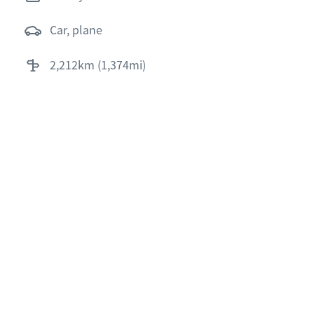
car, plane
2,212km (1,374mi)