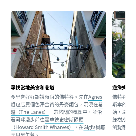
尋找當地美食和巷道
遊詹姆斯
今早會好好認識時尚的佛特谷。先在
Agnes
佛特谷的
詹
麵包店
買個色澤金黃的丹麥麵包，沉浸在
巷
斯本的終極購
道（The Lanes）
一帶悠閒的氛圍中，並沿
始，這酒
著河畔漫步前往
霍華德史密斯碼頭
綠樹成蔭
（Howard Smith Wharves）
，在
Gigi′s
餐廳
瀏覽家居
享用早午餐。