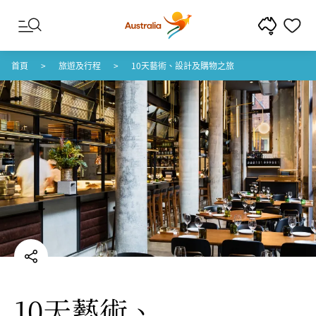
跳至內容
跳至頁尾導覽
首頁
旅遊及行程
10天藝術、設計及購物之旅
10天藝術、