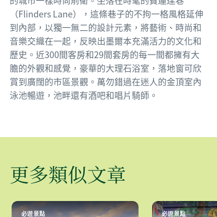
的城市一樣時尚前衛。坐落在時髦的費蓮達巷
（Flinders Lane），這條巷子的不拘一格風格延伸
到內部，以獨一無二的設計元素，將藝術、時尚和
音樂交織在一起，反映出墨爾本充滿活力的文化和
歷史。近300間客房和29間套房的每一間都擁有大
膽的外觀和感覺，豪華的大理石浴室，落地窗可欣
賞到廣闊的市區景觀。萬勿錯過在迷人的金頂室內
泳池暢遊，池畔還有酒吧和唱片騎師。
更多類似文章
必遊景點
必遊景點