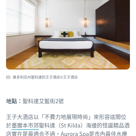
維多利亞州聖科達的王子酒店©王子酒店
地點：
聖科達艾藍街2號
王子大酒店以「不費力地展現時尚」來形容這間位
於
墨爾本市郊
聖科達（St Kilda）海邊的怪誕精品酒
店實在是最適合不過。
Aurora Spa
是市內最佳水療