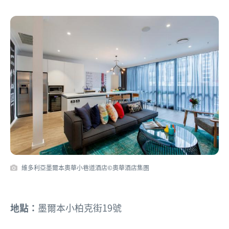
維多利亞墨爾本奧華小巷道酒店©奧華酒店集團
地點：
墨爾本小柏克街19號