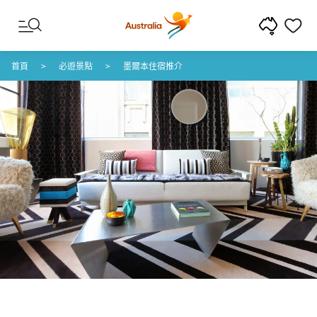
跳至內容
跳至頁尾導覽
首頁
必遊景點
墨爾本住宿推介