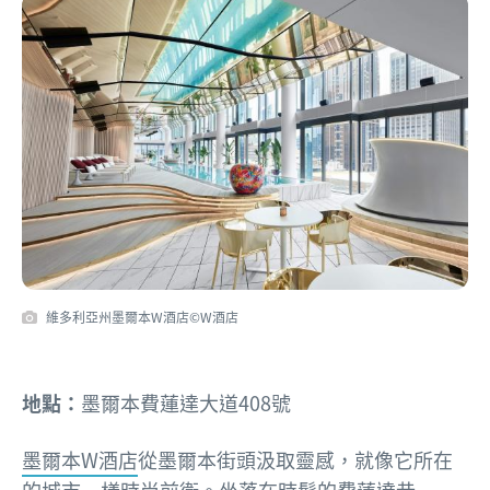
維多利亞州墨爾本W酒店©W酒店
地點：
墨爾本費蓮達大道408號
墨爾本W酒店
從墨爾本街頭汲取靈感，就像它所在