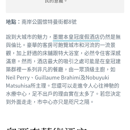
民的意義。
地點：
南岸公園懷特曼街都8號
說到大城市的魅力，
墨爾本皇冠度假酒店
仍然是無
與倫比。豪華的客房可飽覽城市和河流的一流景
觀，加上舒適的床舖跟特大浴室，必然令住客深感
滿意。然而，酒店最大的吸引之處可能是在皇冠建
築群裡一系列非凡的餐廳，由一眾頂級主廚，如
Neil Perry、Guillaume Brahimi及Nobuyuki
Matsuhisa所主理。您還可以走進令人心往神馳的
水療中心，足不出戶的理由實在太多了。若您決定
到外面走走，市中心亦只是咫尺之隔。