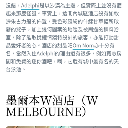
沒錯，
Adelphi
是以沙漠為主題，但實際上並沒有聽
起來那麼怪誕。事實上，這間內城區酒店設有如軟
滑朱古力般的佈置，受色彩繽紛的什錦甘草糖所啟
發的凳子，加上幾何圖案的地毯及被刷過的鋼料浴
室，除了能取悅鐘情獨特設計的旅客，亦能打動甜
品愛好者的心。酒店的甜品吧
Om Nom
亦十分有
名，當然入住Adelphi的理由還有很多，例如寬敞房
間和免費的迷你酒吧，啊，它還有城中最有名的天
台泳池。
墨爾本W酒店
（W
MELBOURNE）