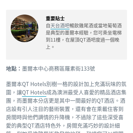
重要貼士
自
天台酒吧
暢飲雞尾酒或當地葡萄酒
是典型的墨爾本經驗，您可乘坐電梯
到11樓，在屋頂QT酒吧度過一個晚
上。
地點：
墨爾本中心商務區羅素街133號
墨爾本QT Hotels別樹一格的設計加上充滿玩味的氛
圍，讓
QT Hotels
成為澳洲最受人喜愛的精品酒店集
團，而墨爾本分店更是其中一間最好的QT酒店。酒
店設有引人注目的藝術裝置，還有會在乘載住客到
房間時與他們調情的升降機，不過除了這些深受喜
愛的典型QT酒店特色外，房間充滿巧妙的設計細