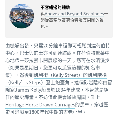
不容錯過的體驗
與
Above and Beyond Seaplanes
一
起從高空欣賞荷伯特及其周圍的景
色。
由機場出發，只需20分鐘車程即可輕鬆到達荷伯特
中心，巴士與的士亦可到達該處。在荷伯特繁華中
心地帶—莎拉曼卡開展您的一天；您可在水濱漫步
（如果是星期日，您更可以遊覽這裡的知名市
集），然後到
凱利街（Kelly Street）的凱利階梯
（Kelly’s Steps）
登上炮臺角。這個砂岩階梯由冒
險家James Kelly船長於1834年建成，本身就是絕
佳的歷史課堂。不妨借此機會遊覽周圍，乘上
Heritage Horse Drawn Carriages
的馬車，穿越歷
史可追溯至1800年代中期的古老小屋。