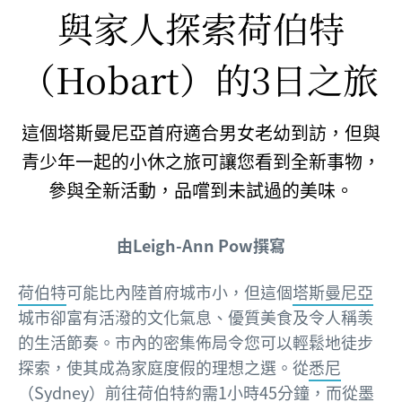
與家人探索荷伯特
（Hobart）
的3日之旅
這個塔斯曼尼亞首府適合男女老幼到訪，但與
青少年一起的小休之旅可讓您看到全新事物，
參與全新活動，品嚐到未試過的美味。
由Leigh-Ann Pow撰寫
荷伯特
可能比內陸首府城市小，但這個
塔斯曼尼亞
城市卻富有活潑的文化氣息、優質美食及令人稱羡
的生活節奏。市內的密集佈局令您可以輕鬆地徒步
探索，使其成為家庭度假的理想之選。從
悉尼
（Sydney）
前往荷伯特約需1小時45分鐘，而從
墨