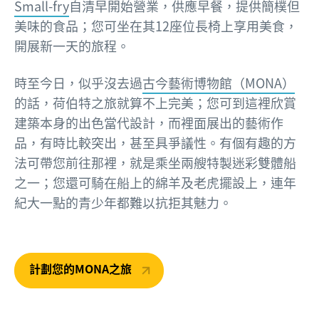
Small-fry
自清早開始營業，供應早餐，提供簡樸但
美味的食品；您可坐在其12座位長椅上享用美食，
開展新一天的旅程。
時至今日，似乎沒去過
古今藝術博物館（MONA）
的話，荷伯特之旅就算不上完美；您可到這裡欣賞
建築本身的出色當代設計，而裡面展出的藝術作
品，有時比較突出，甚至具爭議性。有個有趣的方
法可帶您前往那裡，就是乘坐兩艘特製迷彩雙體船
之一；您還可騎在船上的綿羊及老虎擺設上，連年
紀大一點的青少年都難以抗拒其魅力。
計劃您的MONA之旅