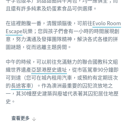
十字包版本）到甜甜圈與牛角包，均一應俱全；而
且還有許多純素及奶蛋素食品可供選擇。
在這裡飽腹一番，清醒頭腦後，可前往
Evolo Room
Escape
玩樂；您與孩子們會有一小時的時間展現創
意，努力溝通及發揮團隊精神，解決各式各樣的拼
圖謎題，從而逃離主題房間。
中午的時候，可以前往充滿魅力的聯合國教科文組
織世界遺產
亞瑟港歷史遺址
，從市區駕車90分鐘即
可到達（您可在城內租用汽車，或預約有定期班次
的
長途客車
）。作為澳洲最重要的囚犯流放地之
一，其30幢歷史建築與廢墟代表著其囚犯居住地歷
史。
查看更多