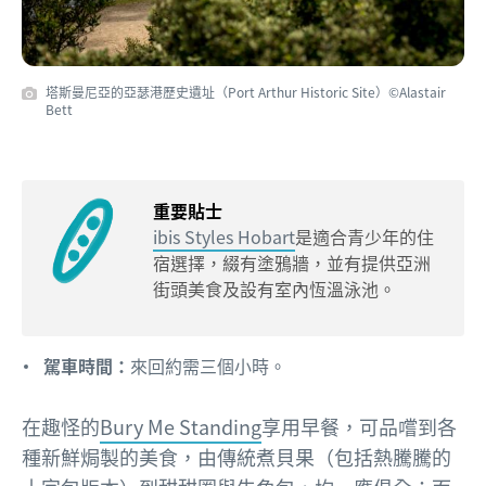
塔斯曼尼亞的亞瑟港歷史遺址（Port Arthur Historic Site）©Alastair
Bett
重要貼士
ibis Styles Hobart
是適合青少年的住
宿選擇，綴有塗鴉牆，並有提供亞洲
街頭美食及設有室內恆溫泳池。
駕車時間：
來回約需三個小時。
在趣怪的
Bury Me Standing
享用早餐，可品嚐到各
種新鮮焗製的美食，由傳統煮貝果（包括熱騰騰的