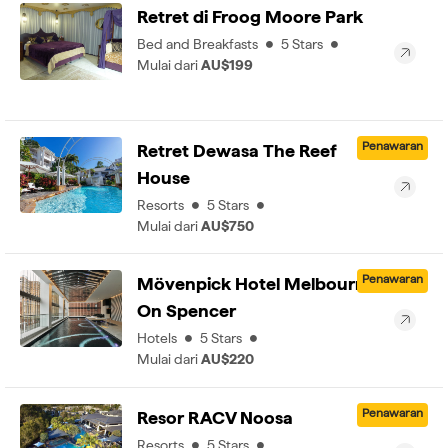
Retret di Froog Moore Park
Bed and Breakfasts
5 Stars
Mulai dari
AU$199
Penawaran
Retret Dewasa The Reef
House
Resorts
5 Stars
Mulai dari
AU$750
Penawaran
Mövenpick Hotel Melbourne
On Spencer
Hotels
5 Stars
Mulai dari
AU$220
Penawaran
Resor RACV Noosa
Resorts
5 Stars