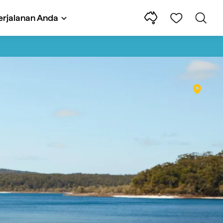
rjalanan Anda