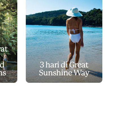
rat
ld
3 hari di Great
ns
Sunshine Way