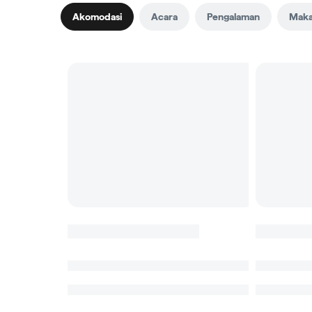
Akomodasi
Acara
Pengalaman
Maka