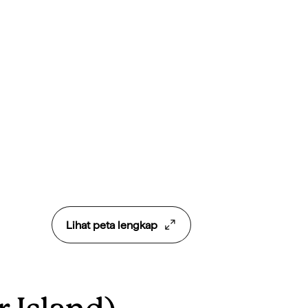
Lihat peta lengkap