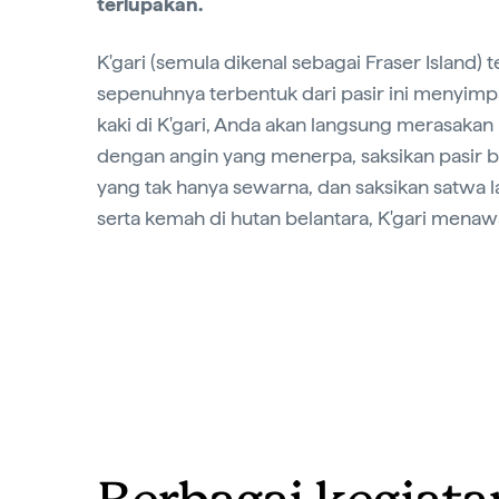
terlupakan.
K'gari (semula dikenal sebagai Fraser Island)
sepenuhnya terbentuk dari pasir ini menyimp
kaki di K'gari, Anda akan langsung merasakan
dengan angin yang menerpa, saksikan pasir 
yang tak hanya sewarna, dan saksikan satwa lau
serta kemah di hutan belantara, K'gari mena