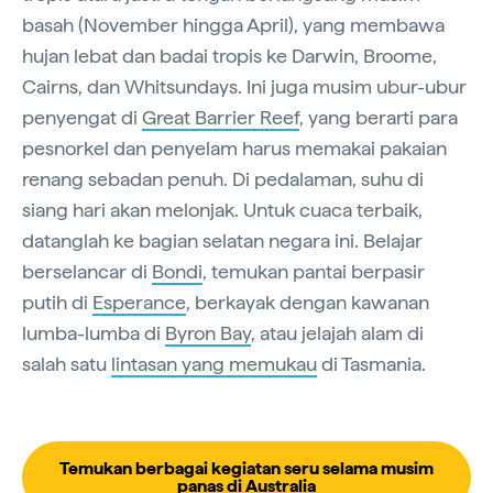
basah (November hingga April), yang membawa
hujan lebat dan badai tropis ke Darwin, Broome,
Cairns, dan Whitsundays. Ini juga musim ubur-ubur
penyengat di
Great Barrier Reef
, yang berarti para
pesnorkel dan penyelam harus memakai pakaian
renang sebadan penuh. Di pedalaman, suhu di
siang hari akan melonjak. Untuk cuaca terbaik,
datanglah ke bagian selatan negara ini. Belajar
berselancar di
Bondi
, temukan pantai berpasir
putih di
Esperance
, berkayak dengan kawanan
lumba-lumba di
Byron Bay
, atau jelajah alam di
salah satu
lintasan yang memukau
di Tasmania.
Temukan berbagai kegiatan seru selama musim
panas di Australia